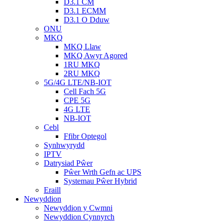
D3.1 CM
D3.1 ECMM
D3.1 O Dduw
ONU
MKQ
MKQ Llaw
MKQ Awyr Agored
1RU MKQ
2RU MKQ
5G/4G LTE/NB-IOT
Cell Fach 5G
CPE 5G
4G LTE
NB-IOT
Cebl
Ffibr Optegol
Synhwyrydd
IPTV
Datrysiad Pŵer
Pŵer Wrth Gefn ac UPS
Systemau Pŵer Hybrid
Eraill
Newyddion
Newyddion y Cwmni
Newyddion Cynnyrch