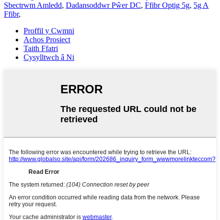
Sbectrwm Amledd
,
Dadansoddwr Pŵer DC
,
Ffibr Optig 5g
,
5g A
Ffibr
,
Proffil y Cwmni
Achos Prosiect
Taith Ffatri
Cysylltwch â Ni