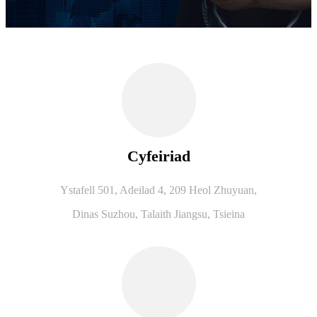
Cyfeiriad
Ystafell 501, Adeilad 4, 209 Heol Zhuyuan,
Dinas Suzhou, Talaith Jiangsu, Tsieina