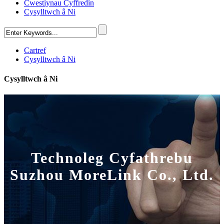
Cwestiynau Cyffredin
Cysylltwch â Ni
Cartref
Cysylltwch â Ni
Cysylltwch â Ni
Technoleg Cyfathrebu
Suzhou MoreLink Co., Ltd.