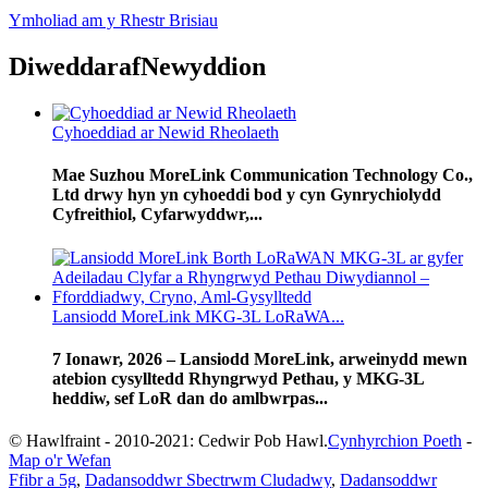
Ymholiad am y Rhestr Brisiau
Diweddaraf
Newyddion
Cyhoeddiad ar Newid Rheolaeth
Mae Suzhou MoreLink Communication Technology Co.,
Ltd drwy hyn yn cyhoeddi bod y cyn Gynrychiolydd
Cyfreithiol, Cyfarwyddwr,...
Lansiodd MoreLink MKG-3L LoRaWA...
7 Ionawr, 2026 – Lansiodd MoreLink, arweinydd mewn
atebion cysylltedd Rhyngrwyd Pethau, y MKG-3L
heddiw, sef LoR dan do amlbwrpas...
© Hawlfraint - 2010-2021: Cedwir Pob Hawl.
Cynhyrchion Poeth
-
Map o'r Wefan
Ffibr a 5g
,
Dadansoddwr Sbectrwm Cludadwy
,
Dadansoddwr