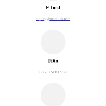
E-bost
inquiry@morelink.tech
Ffôn
0086-512-68327029