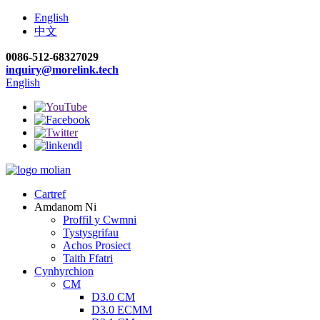
English
中文
0086-512-68327029
inquiry@morelink.tech
English
Cartref
Amdanom Ni
Proffil y Cwmni
Tystysgrifau
Achos Prosiect
Taith Ffatri
Cynhyrchion
CM
D3.0 CM
D3.0 ECMM