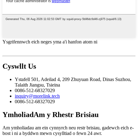
Ysgrifennwch eich neges yma a'i hanfon atom ni
Cyswllt
Us
Ystafell 501, Adeilad 4, 209 Zhuyuan Road, Dinas Suzhou,
Talaith Jiangsu, Tsieina
0086-512-68327029
inquiry@morelink.tech
0086-512-68327029
Ymholiad
Am y Rhestr Brisiau
Am ymholiadau am ein cynnyrch neu restr brisiau, gadewch eich e-
bost i ni a byddwn mewn cysylltiad o fewn 24 awr.