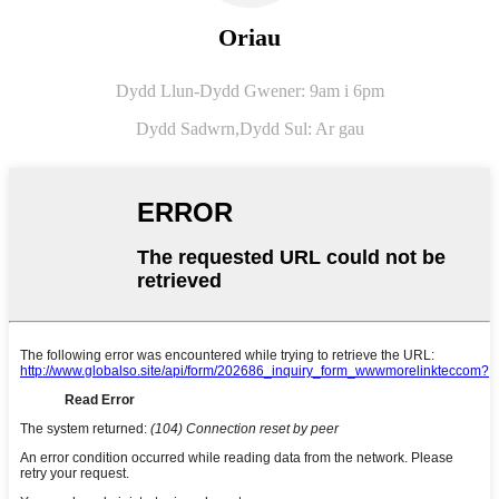
Oriau
Dydd Llun-Dydd Gwener: 9am i 6pm
Dydd Sadwrn,
Dydd Sul: Ar gau