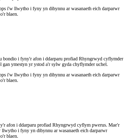
s i'w llwytho i fyny yn dibynnu ar wasanaeth eich darparwr
'r blaen.
 bondio i fyny'r afon i ddarparu profiad Rhyngrwyd cyflymder
gan ymestyn yr ystod a'r sylw gyda chyflymder uchel.
s i'w llwytho i fyny yn dibynnu ar wasanaeth eich darparwr
'r blaen.
ny'r afon i ddarparu profiad Rhyngrwyd cyflym pwerus. Mae'r
llwytho i fyny yn dibynnu ar wasanaeth eich darparwr
'r blaen.