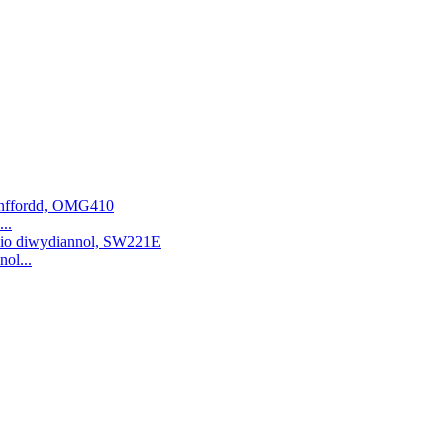
..
ol...