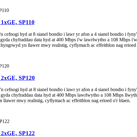
 1xGE, SP110
nogi hyd at 8 sianel bondio i lawr yr afon a 4 sianel bondio i fyny
yda chyfraddau data hyd at 400 Mbps i'w lawrlwytho a 108 Mbps i'w 
rwyd yn llawer mwy realistig, cyflymach ac effeithlon nag erioed o
, 2xGE, SP120
nogi hyd at 8 sianel bondio i lawr yr afon a 4 sianel bondio i fyny
gyda chyfraddau data hyd at 400 Mbps lawrlwytho a 108 Mbps llwyth
wer mwy realistig, cyflymach ac effeithlon nag erioed o'r blaen.
, 2xGE, SP122