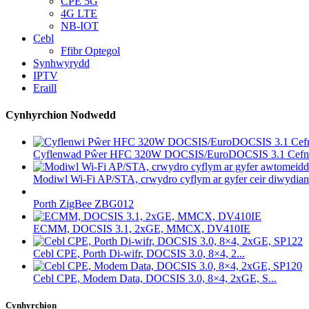
CPE 5G
4G LTE
NB-IOT
Cebl
Ffibr Optegol
Synhwyrydd
IPTV
Eraill
Cynhyrchion Nodwedd
Cyflenwad Pŵer HFC 320W DOCSIS/EuroDOCSIS 3.1 Cefn.
Modiwl Wi-Fi AP/STA, crwydro cyflym ar gyfer ceir diwydiann
Porth ZigBee ZBG012
ECMM, DOCSIS 3.1, 2xGE, MMCX, DV410IE
Cebl CPE, Porth Di-wifr, DOCSIS 3.0, 8×4, 2...
Cebl CPE, Modem Data, DOCSIS 3.0, 8×4, 2xGE, S...
Cynhyrchion