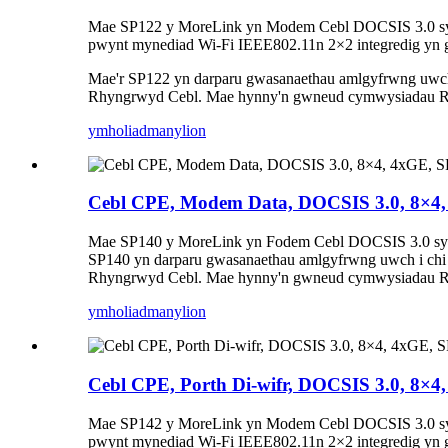
Mae SP122 y MoreLink yn Modem Cebl DOCSIS 3.0 sy'n ce
pwynt mynediad Wi-Fi IEEE802.11n 2×2 integredig yn gw
Mae'r SP122 yn darparu gwasanaethau amlgyfrwng uwch i
Rhyngrwyd Cebl. Mae hynny'n gwneud cymwysiadau Rhyng
ymholiad
manylion
Cebl CPE, Modem Data, DOCSIS 3.0, 8×4
Mae SP140 y MoreLink yn Fodem Cebl DOCSIS 3.0 sy'n cef
SP140 yn darparu gwasanaethau amlgyfrwng uwch i chi g
Rhyngrwyd Cebl. Mae hynny'n gwneud cymwysiadau Rhyng
ymholiad
manylion
Cebl CPE, Porth Di-wifr, DOCSIS 3.0, 8×4
Mae SP142 y MoreLink yn Modem Cebl DOCSIS 3.0 sy'n ce
pwynt mynediad Wi-Fi IEEE802.11n 2×2 integredig yn gw