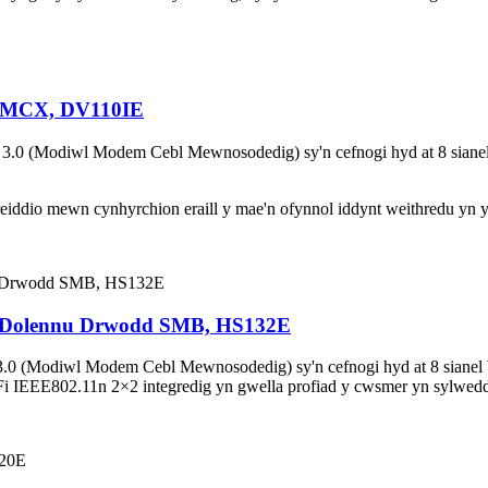
MMCX, DV110IE
diwl Modem Cebl Mewnosodedig) sy'n cefnogi hyd at 8 sianel wedi'u
reiddio mewn cynhyrchion eraill y mae'n ofynnol iddynt weithredu yn
, Dolennu Drwodd SMB, HS132E
iwl Modem Cebl Mewnosodedig) sy'n cefnogi hyd at 8 sianel bondio 
IEEE802.11n 2×2 integredig yn gwella profiad y cwsmer yn sylweddol