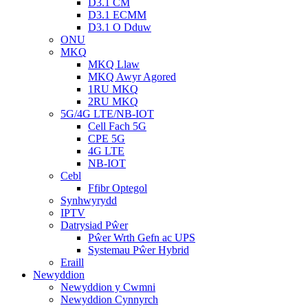
D3.1 CM
D3.1 ECMM
D3.1 O Dduw
ONU
MKQ
MKQ Llaw
MKQ Awyr Agored
1RU MKQ
2RU MKQ
5G/4G LTE/NB-IOT
Cell Fach 5G
CPE 5G
4G LTE
NB-IOT
Cebl
Ffibr Optegol
Synhwyrydd
IPTV
Datrysiad Pŵer
Pŵer Wrth Gefn ac UPS
Systemau Pŵer Hybrid
Eraill
Newyddion
Newyddion y Cwmni
Newyddion Cynnyrch