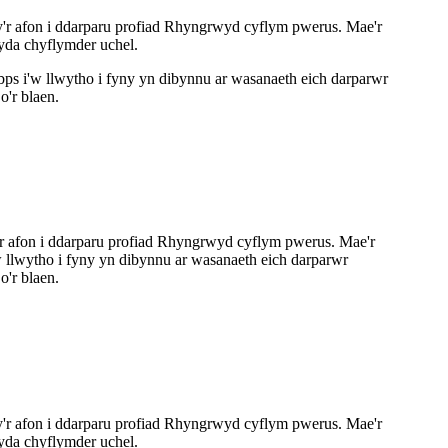
y'r afon i ddarparu profiad Rhyngrwyd cyflym pwerus. Mae'r
yda chyflymder uchel.
s i'w llwytho i fyny yn dibynnu ar wasanaeth eich darparwr
'r blaen.
'r afon i ddarparu profiad Rhyngrwyd cyflym pwerus. Mae'r
llwytho i fyny yn dibynnu ar wasanaeth eich darparwr
'r blaen.
y'r afon i ddarparu profiad Rhyngrwyd cyflym pwerus. Mae'r
yda chyflymder uchel.