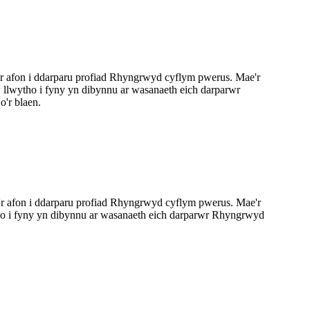
'r afon i ddarparu profiad Rhyngrwyd cyflym pwerus. Mae'r
llwytho i fyny yn dibynnu ar wasanaeth eich darparwr
'r blaen.
'r afon i ddarparu profiad Rhyngrwyd cyflym pwerus. Mae'r
o i fyny yn dibynnu ar wasanaeth eich darparwr Rhyngrwyd