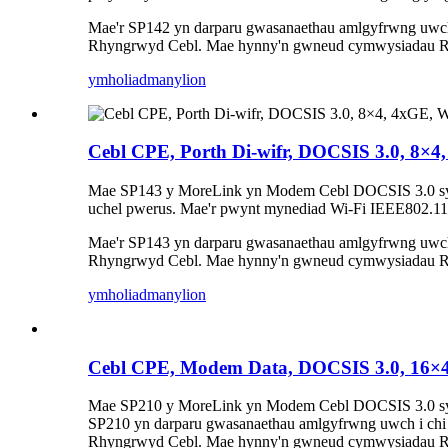
Mae'r SP142 yn darparu gwasanaethau amlgyfrwng uwch i
Rhyngrwyd Cebl. Mae hynny'n gwneud cymwysiadau Rhyng
ymholiad
manylion
Cebl CPE, Porth Di-wifr, DOCSIS 3.0, 8×4
Mae SP143 y MoreLink yn Modem Cebl DOCSIS 3.0 sy'n ce
uchel pwerus. Mae'r pwynt mynediad Wi-Fi IEEE802.11ac
Mae'r SP143 yn darparu gwasanaethau amlgyfrwng uwch i
Rhyngrwyd Cebl. Mae hynny'n gwneud cymwysiadau Rhyng
ymholiad
manylion
Cebl CPE, Modem Data, DOCSIS 3.0, 16×
Mae SP210 y MoreLink yn Modem Cebl DOCSIS 3.0 sy'n ce
SP210 yn darparu gwasanaethau amlgyfrwng uwch i chi g
Rhyngrwyd Cebl. Mae hynny'n gwneud cymwysiadau Rhyng