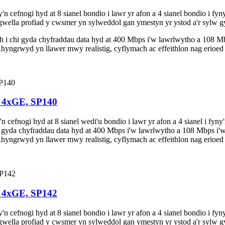
fnogi hyd at 8 sianel bondio i lawr yr afon a 4 sianel bondio i fyn
ella profiad y cwsmer yn sylweddol gan ymestyn yr ystod a'r sylw g
 chi gyda chyfraddau data hyd at 400 Mbps i'w lawrlwytho a 108 Mbp
rwyd yn llawer mwy realistig, cyflymach ac effeithlon nag erioed o
, 4xGE, SP140
nogi hyd at 8 sianel wedi'u bondio i lawr yr afon a 4 sianel i fyny
yda chyfraddau data hyd at 400 Mbps i'w lawrlwytho a 108 Mbps i'w 
rwyd yn llawer mwy realistig, cyflymach ac effeithlon nag erioed o
, 4xGE, SP142
fnogi hyd at 8 sianel bondio i lawr yr afon a 4 sianel bondio i fyn
ella profiad y cwsmer yn sylweddol gan ymestyn yr ystod a'r sylw g