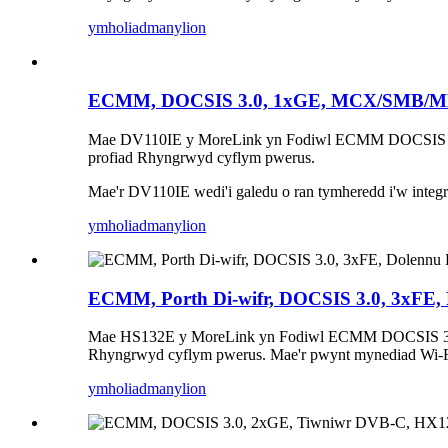
ymholiad
manylion
ECMM, DOCSIS 3.0, 1xGE, MCX/SMB/
Mae DV110IE y MoreLink yn Fodiwl ECMM DOCSIS 3.0 (Mo
profiad Rhyngrwyd cyflym pwerus.
Mae'r DV110IE wedi'i galedu o ran tymheredd i'w integ
ymholiad
manylion
ECMM, Porth Di-wifr, DOCSIS 3.0, 3xFE
Mae HS132E y MoreLink yn Fodiwl ECMM DOCSIS 3.0 (Mod
Rhyngrwyd cyflym pwerus. Mae'r pwynt mynediad Wi-Fi 
ymholiad
manylion