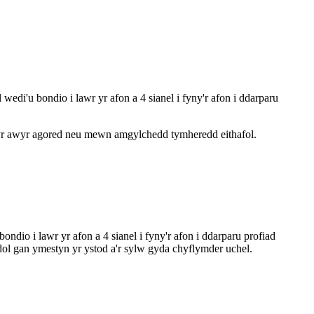
 bondio i lawr yr afon a 4 sianel i fyny'r afon i ddarparu
 yr awyr agored neu mewn amgylchedd tymheredd eithafol.
i lawr yr afon a 4 sianel i fyny'r afon i ddarparu profiad
 gan ymestyn yr ystod a'r sylw gyda chyflymder uchel.