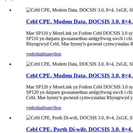
Cebl CPE, Modem Data, DOCSIS 3.0, 8×4,
Mae SP110 y MoreLink yn Fodem Cebl DOCSIS 3.0 sy'n cef
SP110 yn darparu gwasanaethau amlgyfrwng uwch i chi g
Rhyngrwyd Cebl. Mae hynny'n gwneud cymwysiadau Rhyng
ymholiad
manylion
Cebl CPE, Modem Data, DOCSIS 3.0, 8×4
Mae SP120 y MoreLink yn Fodem Cebl DOCSIS 3.0 sy'n cef
SP120 yn darparu gwasanaethau amlgyfrwng uwch i chi 
Cebl. Mae hynny'n gwneud cymwysiadau Rhyngrwyd yn lla
ymholiad
manylion
Cebl CPE, Porth Di-wifr, DOCSIS 3.0, 8×4