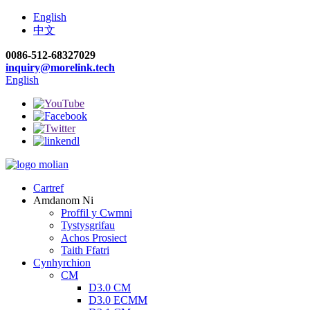
English
中文
0086-512-68327029
inquiry@morelink.tech
English
Cartref
Amdanom Ni
Proffil y Cwmni
Tystysgrifau
Achos Prosiect
Taith Ffatri
Cynhyrchion
CM
D3.0 CM
D3.0 ECMM