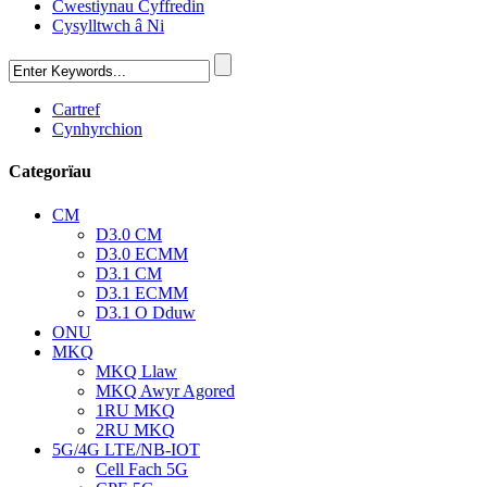
Cwestiynau Cyffredin
Cysylltwch â Ni
Cartref
Cynhyrchion
Categorïau
CM
D3.0 CM
D3.0 ECMM
D3.1 CM
D3.1 ECMM
D3.1 O Dduw
ONU
MKQ
MKQ Llaw
MKQ Awyr Agored
1RU MKQ
2RU MKQ
5G/4G LTE/NB-IOT
Cell Fach 5G