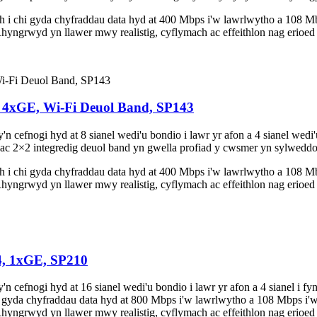
 chi gyda chyfraddau data hyd at 400 Mbps i'w lawrlwytho a 108 Mbp
rwyd yn llawer mwy realistig, cyflymach ac effeithlon nag erioed o
, 4xGE, Wi-Fi Deuol Band, SP143
fnogi hyd at 8 sianel wedi'u bondio i lawr yr afon a 4 sianel wedi'u
 2×2 integredig deuol band yn gwella profiad y cwsmer yn sylweddol 
 chi gyda chyfraddau data hyd at 400 Mbps i'w lawrlwytho a 108 Mbp
rwyd yn llawer mwy realistig, cyflymach ac effeithlon nag erioed o
4, 1xGE, SP210
fnogi hyd at 16 sianel wedi'u bondio i lawr yr afon a 4 sianel i fy
yda chyfraddau data hyd at 800 Mbps i'w lawrlwytho a 108 Mbps i'w 
rwyd yn llawer mwy realistig, cyflymach ac effeithlon nag erioed o