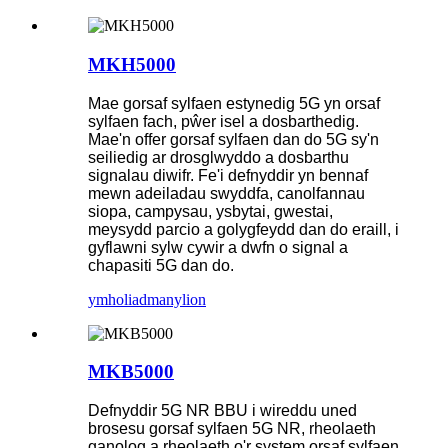
MKH5000
Mae gorsaf sylfaen estynedig 5G yn orsaf
sylfaen fach, pŵer isel a dosbarthedig.
Mae'n offer gorsaf sylfaen dan do 5G sy'n
seiliedig ar drosglwyddo a dosbarthu
signalau diwifr. Fe'i defnyddir yn bennaf
mewn adeiladau swyddfa, canolfannau
siopa, campysau, ysbytai, gwestai,
meysydd parcio a golygfeydd dan do eraill, i
gyflawni sylw cywir a dwfn o signal a
chapasiti 5G dan do.
ymholiad
manylion
MKB5000
Defnyddir 5G NR BBU i wireddu uned
brosesu gorsaf sylfaen 5G NR, rheolaeth
ganolog a rheolaeth o'r system orsaf sylfaen