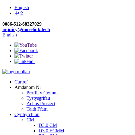
English
中文
0086-512-68327029
inquiry@morelink.tech
English
Cartref
Amdanom Ni
Proffil y Cwmni
Tystysgrifau
Achos Prosiect
Taith Ffatri
Cynhyrchion
CM
D3.0 CM
D3.0 ECMM