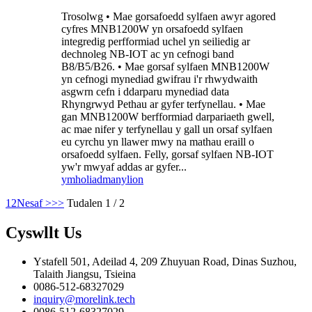
Trosolwg • Mae gorsafoedd sylfaen awyr agored
cyfres MNB1200W yn orsafoedd sylfaen
integredig perfformiad uchel yn seiliedig ar
dechnoleg NB-IOT ac yn cefnogi band
B8/B5/B26. • Mae gorsaf sylfaen MNB1200W
yn cefnogi mynediad gwifrau i'r rhwydwaith
asgwrn cefn i ddarparu mynediad data
Rhyngrwyd Pethau ar gyfer terfynellau. • Mae
gan MNB1200W berfformiad darpariaeth gwell,
ac mae nifer y terfynellau y gall un orsaf sylfaen
eu cyrchu yn llawer mwy na mathau eraill o
orsafoedd sylfaen. Felly, gorsaf sylfaen NB-IOT
yw'r mwyaf addas ar gyfer...
ymholiad
manylion
1
2
Nesaf >
>>
Tudalen 1 / 2
Cyswllt
Us
Ystafell 501, Adeilad 4, 209 Zhuyuan Road, Dinas Suzhou,
Talaith Jiangsu, Tsieina
0086-512-68327029
inquiry@morelink.tech
0086-512-68327029