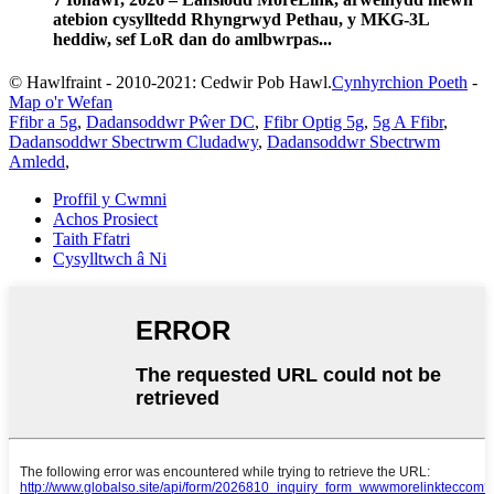
atebion cysylltedd Rhyngrwyd Pethau, y MKG-3L
heddiw, sef LoR dan do amlbwrpas...
© Hawlfraint - 2010-2021: Cedwir Pob Hawl.
Cynhyrchion Poeth
-
Map o'r Wefan
Ffibr a 5g
,
Dadansoddwr Pŵer DC
,
Ffibr Optig 5g
,
5g A Ffibr
,
Dadansoddwr Sbectrwm Cludadwy
,
Dadansoddwr Sbectrwm
Amledd
,
Proffil y Cwmni
Achos Prosiect
Taith Ffatri
Cysylltwch â Ni