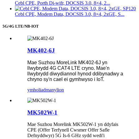
Cebl CPE, Porth Di-wifr, DOCSIS 3.0, 8×4, 2...
Cebl CPE, Modem Data, DOCSIS 3.0, 8×4, 2xGE, S...
5G/4G LTE/NB-IOT
MK402-6J
Mae Suzhou MoreLink MK402-6J yn
llwybrydd 4G CAT4 LTE cryno. Mae'n
llwybrydd diwydiannol hynod ddibynadwy a
chryno sy'n cael ei gymhwyso i IoT.
ymholiad
manylion
MK502W-1
Mae Suzhou Morelink MK502W-1 yn ddyfais
CPE (Offer Terfynell Cwsmer Offer Safle
Defnyddwyr) 5G Is-6 GHz sydd wedi'i