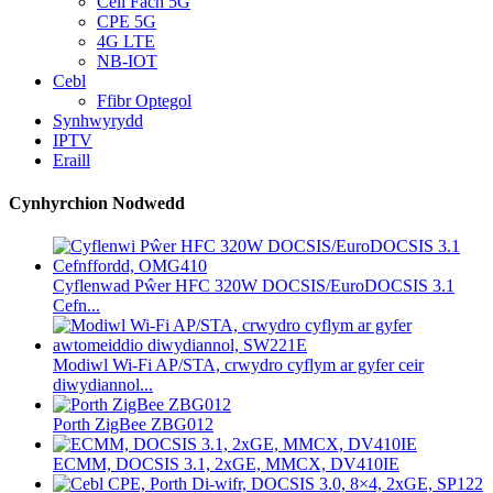
Cell Fach 5G
CPE 5G
4G LTE
NB-IOT
Cebl
Ffibr Optegol
Synhwyrydd
IPTV
Eraill
Cynhyrchion Nodwedd
Cyflenwad Pŵer HFC 320W DOCSIS/EuroDOCSIS 3.1
Cefn...
Modiwl Wi-Fi AP/STA, crwydro cyflym ar gyfer ceir
diwydiannol...
Porth ZigBee ZBG012
ECMM, DOCSIS 3.1, 2xGE, MMCX, DV410IE