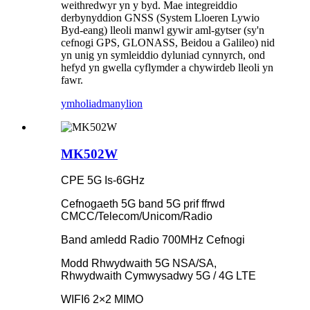
weithredwyr yn y byd. Mae integreiddio
derbynyddion GNSS (System Lloeren Lywio
Byd-eang) lleoli manwl gywir aml-gytser (sy'n
cefnogi GPS, GLONASS, Beidou a Galileo) nid
yn unig yn symleiddio dyluniad cynnyrch, ond
hefyd yn gwella cyflymder a chywirdeb lleoli yn
fawr.
ymholiad
manylion
MK502W
CPE 5G Is-6GHz
Cefnogaeth 5G band 5G prif ffrwd
CMCC/Telecom/Unicom/Radio
Band amledd Radio 700MHz Cefnogi
Modd Rhwydwaith 5G NSA/SA,
Rhwydwaith Cymwysadwy 5G / 4G LTE
WIFI6 2×2 MIMO