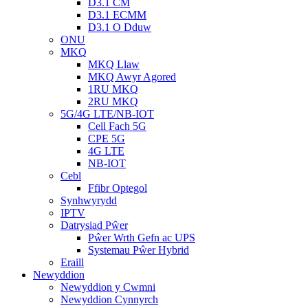
D3.1 CM
D3.1 ECMM
D3.1 O Dduw
ONU
MKQ
MKQ Llaw
MKQ Awyr Agored
1RU MKQ
2RU MKQ
5G/4G LTE/NB-IOT
Cell Fach 5G
CPE 5G
4G LTE
NB-IOT
Cebl
Ffibr Optegol
Synhwyrydd
IPTV
Datrysiad Pŵer
Pŵer Wrth Gefn ac UPS
Systemau Pŵer Hybrid
Eraill
Newyddion
Newyddion y Cwmni
Newyddion Cynnyrch