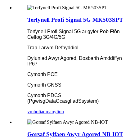
Terfynell Profi Signal 5G MK503SPT
Terfynell Profi Signal 5G ar gyfer Pob Ffôn
Cellog 3G/4G/5G
Trap Larwm Defnyddiol
Dyluniad Awyr Agored, Dosbarth Amddiffyn
IP67
Cymorth POE
Cymorth GNSS
Cymorth PDCS
(
P
gwisg
D
ata
C
casgliad
S
system)
ymholiad
manylion
Gorsaf Sylfaen Awyr Agored NB-IOT