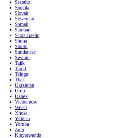
Sesotho
Sinhala
Slovak
Slovenian
Somali
Samoan
Scots Gaelic
Shona
Sindhi
Sundanese
Swahili
Tajik
Tamil
Telugu
Thai
Ukrainian
Urdu
Uzbek
Vietnamese
Welsh
Xhosa
Yiddish
Yoruba
Zulu
Kinyarwanda