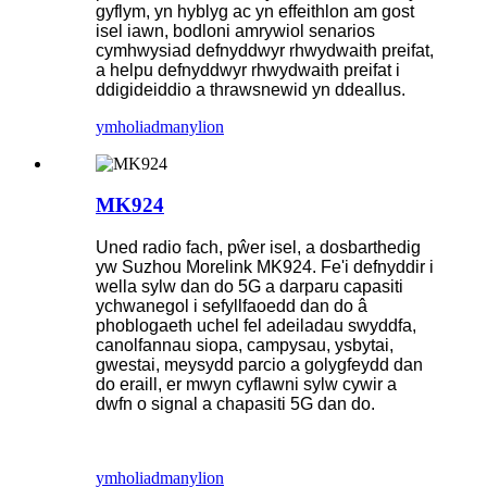
gyflym, yn hyblyg ac yn effeithlon am gost
isel iawn, bodloni amrywiol senarios
cymhwysiad defnyddwyr rhwydwaith preifat,
a helpu defnyddwyr rhwydwaith preifat i
ddigideiddio a thrawsnewid yn ddeallus.
ymholiad
manylion
MK924
Uned radio fach, pŵer isel, a dosbarthedig
yw Suzhou Morelink MK924. Fe'i defnyddir i
wella sylw dan do 5G a darparu capasiti
ychwanegol i sefyllfaoedd dan do â
phoblogaeth uchel fel adeiladau swyddfa,
canolfannau siopa, campysau, ysbytai,
gwestai, meysydd parcio a golygfeydd dan
do eraill, er mwyn cyflawni sylw cywir a
dwfn o signal a chapasiti 5G dan do.
ymholiad
manylion