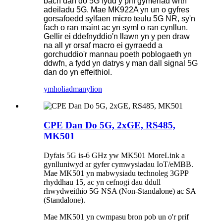
bach dan do 5G fydd y prif gymeriad wrth
adeiladu 5G. Mae MK922A yn un o gyfres
gorsafoedd sylfaen micro teulu 5G NR, sy'n
fach o ran maint ac yn syml o ran cynllun.
Gellir ei ddefnyddio'n llawn yn y pen draw
na all yr orsaf macro ei gyrraedd a
gorchuddio'r mannau poeth poblogaeth yn
ddwfn, a fydd yn datrys y man dall signal 5G
dan do yn effeithiol.
ymholiad
manylion
CPE Dan Do 5G, 2xGE, RS485,
MK501
Dyfais 5G is-6 GHz yw MK501 MoreLink a
gynlluniwyd ar gyfer cymwysiadau IoT/eMBB.
Mae MK501 yn mabwysiadu technoleg 3GPP
rhyddhau 15, ac yn cefnogi dau ddull
rhwydweithio 5G NSA (Non-Standalone) ac SA
(Standalone).
Mae MK501 yn cwmpasu bron pob un o'r prif