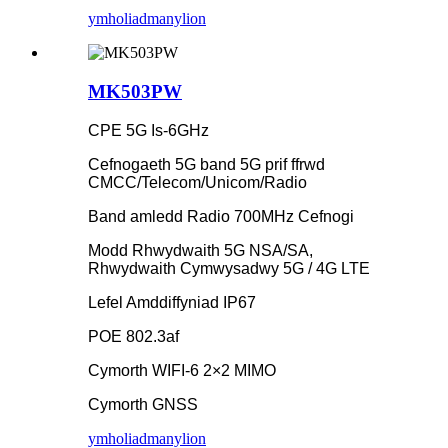
ymholiad
manylion
MK503PW
CPE 5G Is-6GHz
Cefnogaeth 5G band 5G prif ffrwd
CMCC/Telecom/Unicom/Radio
Band amledd Radio 700MHz Cefnogi
Modd Rhwydwaith 5G NSA/SA,
Rhwydwaith Cymwysadwy 5G / 4G LTE
Lefel Amddiffyniad IP67
POE 802.3af
Cymorth WIFI-6 2×2 MIMO
Cymorth GNSS
ymholiad
manylion