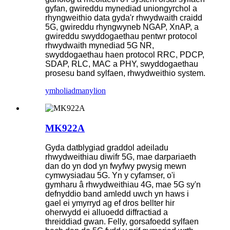
gyfan, gwireddu mynediad uniongyrchol a
rhyngweithio data gyda'r rhwydwaith craidd
5G, gwireddu rhyngwyneb NGAP, XnAP, a
gwireddu swyddogaethau pentwr protocol
rhwydwaith mynediad 5G NR,
swyddogaethau haen protocol RRC, PDCP,
SDAP, RLC, MAC a PHY, swyddogaethau
prosesu band sylfaen, rhwydweithio system.
ymholiad
manylion
MK922A
Gyda datblygiad graddol adeiladu
rhwydweithiau diwifr 5G, mae darpariaeth
dan do yn dod yn fwyfwy pwysig mewn
cymwysiadau 5G. Yn y cyfamser, o'i
gymharu â rhwydweithiau 4G, mae 5G sy'n
defnyddio band amledd uwch yn haws i
gael ei ymyrryd ag ef dros bellter hir
oherwydd ei alluoedd diffractiad a
threiddiad gwan. Felly, gorsafoedd sylfaen