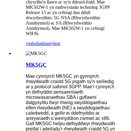
chysylltu'n llawn ac sy'n ddeuol-fodd. Mae
MK502W-1 yn mabwysiadu technoleg 3GPP
Release 15 ac yn cefnogi dau ddull
rhwydweithio: 5G NSA (Rhwydweithio
Annibynnol) ac SA (Rhwydweithio
Annibynnol). Mae MK502W-1 yn cefnogi
WIFI6.
ymholiad
manylion
MK5GC
Mae cynnyrch MK5GC yn gynnyrch
rhwydwaith craidd 5G ysgafn sy'n seiliedig
ar y protocol safonol 3GPP. Mae'r cynnyrch
yn defnyddio pensaernïaeth
microwasanaethau SBA i gyflawni
datgysylltu llwyr rhwng swyddogaethau
elfen rhwydwaith (NE) a swyddogaethau
caledwedd, a gellir ei ddefnyddio ar
amrywiaeth o weinyddion cwmwl ac x86.
Gall MK5GC helpu defnyddwyr rhwydwaith
preifat i adeiladu'r rhwydwaith craidd 5G yn