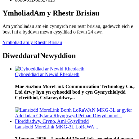
Ymholiad
Am y Rhestr Brisiau
Am ymholiadau am ein cynnyrch neu restr brisiau, gadewch eich e-
bost i ni a byddwn mewn cysylltiad o fewn 24 awr.
Ymholiad am y Rhestr Brisiau
Diweddaraf
Newyddion
Cyhoeddiad ar Newid Rheolaeth
Mae Suzhou MoreLink Communication Technology Co.,
Ltd drwy hyn yn cyhoeddi bod y cyn Gynrychiolydd
Cyfreithiol, Cyfarwyddwr,...
Lansiodd MoreLink MKG-3L LoRaWA...
7 Ionawr, 2026 – Lansiodd MoreLink, arweinydd mewn