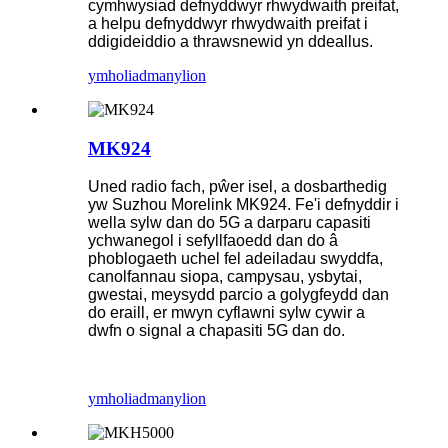
cymhwysiad defnyddwyr rhwydwaith preifat,
a helpu defnyddwyr rhwydwaith preifat i
ddigideiddio a thrawsnewid yn ddeallus.
ymholiad
manylion
MK924
Uned radio fach, pŵer isel, a dosbarthedig
yw Suzhou Morelink MK924. Fe'i defnyddir i
wella sylw dan do 5G a darparu capasiti
ychwanegol i sefyllfaoedd dan do â
phoblogaeth uchel fel adeiladau swyddfa,
canolfannau siopa, campysau, ysbytai,
gwestai, meysydd parcio a golygfeydd dan
do eraill, er mwyn cyflawni sylw cywir a
dwfn o signal a chapasiti 5G dan do.
ymholiad
manylion