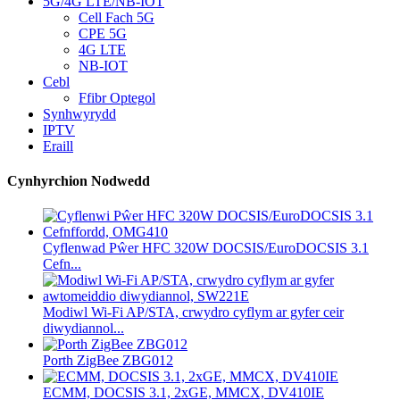
5G/4G LTE/NB-IOT
Cell Fach 5G
CPE 5G
4G LTE
NB-IOT
Cebl
Ffibr Optegol
Synhwyrydd
IPTV
Eraill
Cynhyrchion Nodwedd
Cyflenwad Pŵer HFC 320W DOCSIS/EuroDOCSIS 3.1
Cefn...
Modiwl Wi-Fi AP/STA, crwydro cyflym ar gyfer ceir
diwydiannol...
Porth ZigBee ZBG012
ECMM, DOCSIS 3.1, 2xGE, MMCX, DV410IE