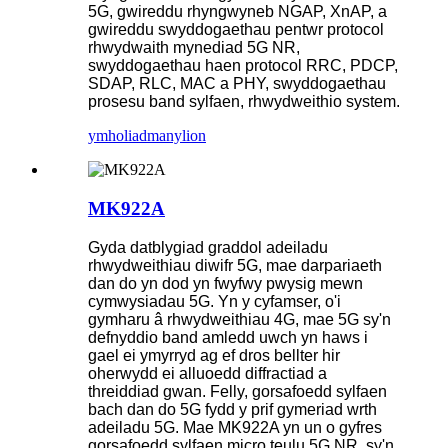
5G, gwireddu rhyngwyneb NGAP, XnAP, a
gwireddu swyddogaethau pentwr protocol
rhwydwaith mynediad 5G NR,
swyddogaethau haen protocol RRC, PDCP,
SDAP, RLC, MAC a PHY, swyddogaethau
prosesu band sylfaen, rhwydweithio system.
ymholiad
manylion
MK922A
Gyda datblygiad graddol adeiladu
rhwydweithiau diwifr 5G, mae darpariaeth
dan do yn dod yn fwyfwy pwysig mewn
cymwysiadau 5G. Yn y cyfamser, o'i
gymharu â rhwydweithiau 4G, mae 5G sy'n
defnyddio band amledd uwch yn haws i
gael ei ymyrryd ag ef dros bellter hir
oherwydd ei alluoedd diffractiad a
threiddiad gwan. Felly, gorsafoedd sylfaen
bach dan do 5G fydd y prif gymeriad wrth
adeiladu 5G. Mae MK922A yn un o gyfres
gorsafoedd sylfaen micro teulu 5G NR, sy'n