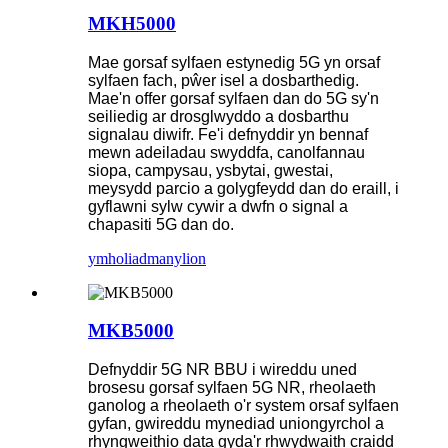
MKH5000
Mae gorsaf sylfaen estynedig 5G yn orsaf
sylfaen fach, pŵer isel a dosbarthedig.
Mae'n offer gorsaf sylfaen dan do 5G sy'n
seiliedig ar drosglwyddo a dosbarthu
signalau diwifr. Fe'i defnyddir yn bennaf
mewn adeiladau swyddfa, canolfannau
siopa, campysau, ysbytai, gwestai,
meysydd parcio a golygfeydd dan do eraill, i
gyflawni sylw cywir a dwfn o signal a
chapasiti 5G dan do.
ymholiad
manylion
MKB5000
Defnyddir 5G NR BBU i wireddu uned
brosesu gorsaf sylfaen 5G NR, rheolaeth
ganolog a rheolaeth o'r system orsaf sylfaen
gyfan, gwireddu mynediad uniongyrchol a
rhyngweithio data gyda'r rhwydwaith craidd