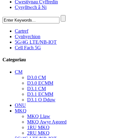
Cwestiynau Cyffredin
Cysylltwch â Ni
Cartref
Cynhyrchion
5G/4G LTE/NB-IOT
Cell Fach 5G
Categorïau
CM
D3.0 CM
D3.0 ECMM
D3.1 CM
D3.1 ECMM
D3.1 O Dduw
ONU
MKQ
MKQ Llaw
MKQ Awyr Agored
1RU MKQ
2RU MKQ