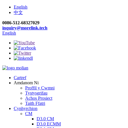
English
中文
0086-512-68327029
inquiry@morelink.tech
English
Cartref
Amdanom Ni
Proffil y Cwmni
Tystysgrifau
Achos Prosiect
Taith Ffatri
Cynhyrchion
CM
D3.0 CM
D3.0 ECMM