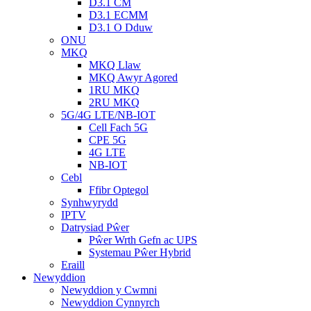
D3.1 CM
D3.1 ECMM
D3.1 O Dduw
ONU
MKQ
MKQ Llaw
MKQ Awyr Agored
1RU MKQ
2RU MKQ
5G/4G LTE/NB-IOT
Cell Fach 5G
CPE 5G
4G LTE
NB-IOT
Cebl
Ffibr Optegol
Synhwyrydd
IPTV
Datrysiad Pŵer
Pŵer Wrth Gefn ac UPS
Systemau Pŵer Hybrid
Eraill
Newyddion
Newyddion y Cwmni
Newyddion Cynnyrch