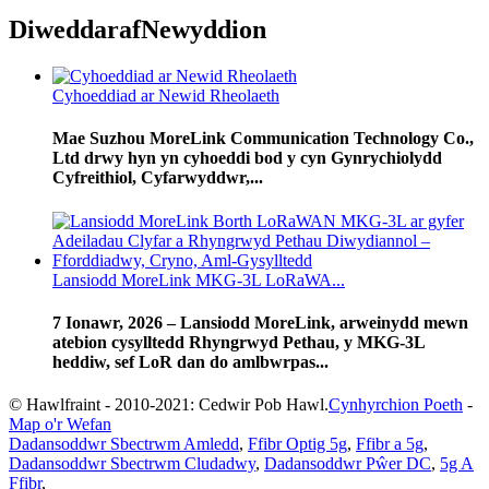
Diweddaraf
Newyddion
Cyhoeddiad ar Newid Rheolaeth
Mae Suzhou MoreLink Communication Technology Co.,
Ltd drwy hyn yn cyhoeddi bod y cyn Gynrychiolydd
Cyfreithiol, Cyfarwyddwr,...
Lansiodd MoreLink MKG-3L LoRaWA...
7 Ionawr, 2026 – Lansiodd MoreLink, arweinydd mewn
atebion cysylltedd Rhyngrwyd Pethau, y MKG-3L
heddiw, sef LoR dan do amlbwrpas...
© Hawlfraint - 2010-2021: Cedwir Pob Hawl.
Cynhyrchion Poeth
-
Map o'r Wefan
Dadansoddwr Sbectrwm Amledd
,
Ffibr Optig 5g
,
Ffibr a 5g
,
Dadansoddwr Sbectrwm Cludadwy
,
Dadansoddwr Pŵer DC
,
5g A
Ffibr
,