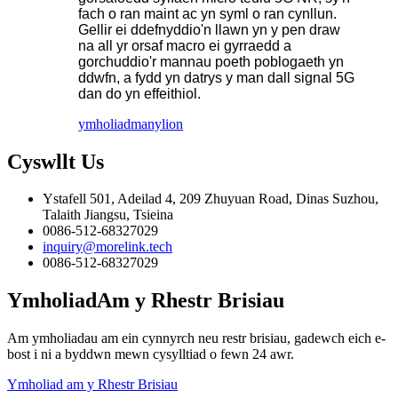
fach o ran maint ac yn syml o ran cynllun.
Gellir ei ddefnyddio'n llawn yn y pen draw
na all yr orsaf macro ei gyrraedd a
gorchuddio'r mannau poeth poblogaeth yn
ddwfn, a fydd yn datrys y man dall signal 5G
dan do yn effeithiol.
ymholiad
manylion
Cyswllt
Us
Ystafell 501, Adeilad 4, 209 Zhuyuan Road, Dinas Suzhou,
Talaith Jiangsu, Tsieina
0086-512-68327029
inquiry@morelink.tech
0086-512-68327029
Ymholiad
Am y Rhestr Brisiau
Am ymholiadau am ein cynnyrch neu restr brisiau, gadewch eich e-
bost i ni a byddwn mewn cysylltiad o fewn 24 awr.
Ymholiad am y Rhestr Brisiau