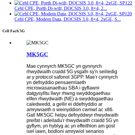
Cebl CPE, Porth Di-wifr, DOCSIS 3.0, 8×4, 2...
Cebl CPE, Modem Data, DOCSIS 3.0, 8×4, 2xGE, S...
Cell Fach 5G
MK5GC
Mae cynnyrch MK5GC yn gynnyrch
rhwydwaith craidd 5G ysgafn sy'n seiliedig
ar y protocol safonol 3GPP. Mae'r cynnyrch
yn defnyddio pensaernïaeth
microwasanaethau SBA i gyflawni
datgysylltu llwyr rhwng swyddogaethau
elfen rhwydwaith (NE) a swyddogaethau
caledwedd, a gellir ei ddefnyddio ar
amrywiaeth o weinyddion cwmwl ac x86.
Gall MK5GC helpu defnyddwyr rhwydwaith
preifat i adeiladu'r rhwydwaith craidd 5G yn
gyflym, yn hyblyg ac yn effeithlon am gost
isel iawn, bodloni amrywiol senarios