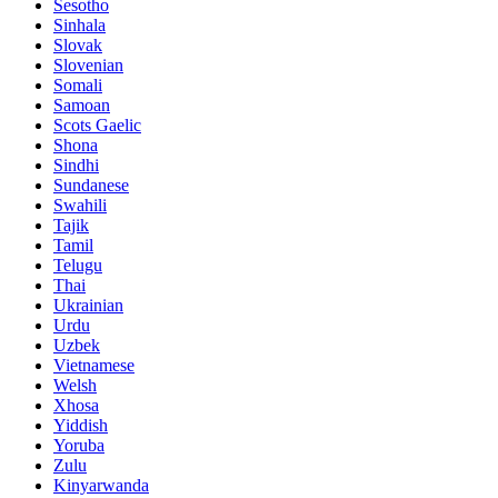
Sesotho
Sinhala
Slovak
Slovenian
Somali
Samoan
Scots Gaelic
Shona
Sindhi
Sundanese
Swahili
Tajik
Tamil
Telugu
Thai
Ukrainian
Urdu
Uzbek
Vietnamese
Welsh
Xhosa
Yiddish
Yoruba
Zulu
Kinyarwanda