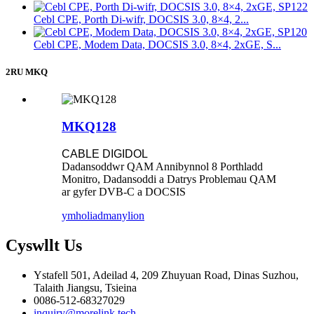
Cebl CPE, Porth Di-wifr, DOCSIS 3.0, 8×4, 2...
Cebl CPE, Modem Data, DOCSIS 3.0, 8×4, 2xGE, S...
2RU MKQ
MKQ128
CABLE DIGIDOL
Dadansoddwr QAM Annibynnol 8 Porthladd
Monitro, Dadansoddi a Datrys Problemau QAM
ar gyfer DVB-C a DOCSIS
ymholiad
manylion
Cyswllt
Us
Ystafell 501, Adeilad 4, 209 Zhuyuan Road, Dinas Suzhou,
Talaith Jiangsu, Tsieina
0086-512-68327029
inquiry@morelink.tech