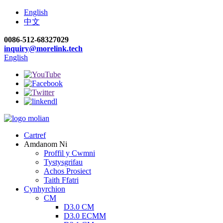
English
中文
0086-512-68327029
inquiry@morelink.tech
English
Cartref
Amdanom Ni
Proffil y Cwmni
Tystysgrifau
Achos Prosiect
Taith Ffatri
Cynhyrchion
CM
D3.0 CM
D3.0 ECMM