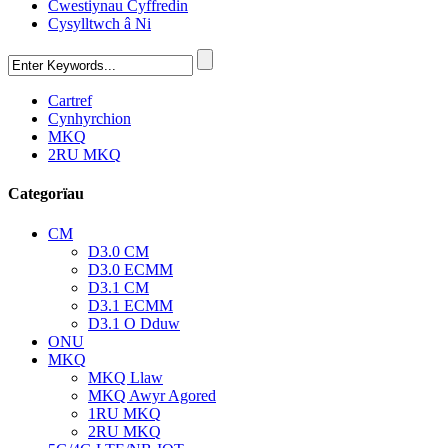
Cwestiynau Cyffredin
Cysylltwch â Ni
Cartref
Cynhyrchion
MKQ
2RU MKQ
Categorïau
CM
D3.0 CM
D3.0 ECMM
D3.1 CM
D3.1 ECMM
D3.1 O Dduw
ONU
MKQ
MKQ Llaw
MKQ Awyr Agored
1RU MKQ
2RU MKQ