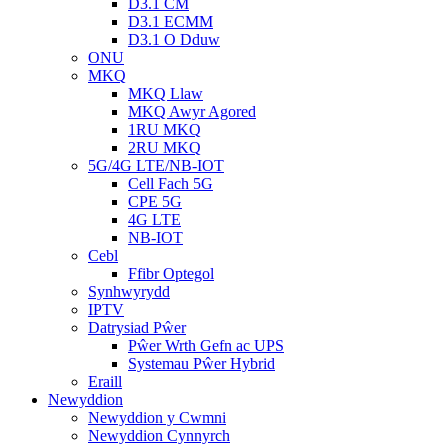
D3.1 CM
D3.1 ECMM
D3.1 O Dduw
ONU
MKQ
MKQ Llaw
MKQ Awyr Agored
1RU MKQ
2RU MKQ
5G/4G LTE/NB-IOT
Cell Fach 5G
CPE 5G
4G LTE
NB-IOT
Cebl
Ffibr Optegol
Synhwyrydd
IPTV
Datrysiad Pŵer
Pŵer Wrth Gefn ac UPS
Systemau Pŵer Hybrid
Eraill
Newyddion
Newyddion y Cwmni
Newyddion Cynnyrch