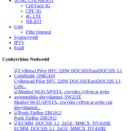
5G/4G LTE/NB-IOT
Cell Fach 5G
CPE 5G
4G LTE
NB-IOT
Cebl
Ffibr Optegol
Synhwyrydd
IPTV
Eraill
Cynhyrchion Nodwedd
Cyflenwad Pŵer HFC 320W DOCSIS/EuroDOCSIS 3.1
Cefn...
Modiwl Wi-Fi AP/STA, crwydro cyflym ar gyfer ceir
diwydiannol...
Porth ZigBee ZBG012
ECMM, DOCSIS 3.1, 2xGE, MMCX, DV410IE