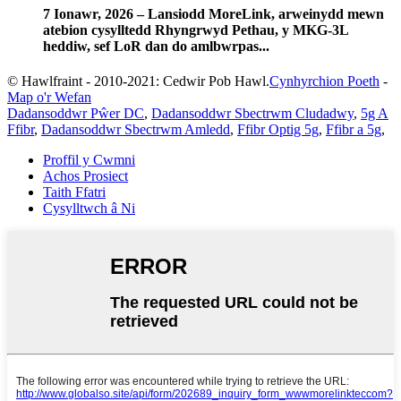
7 Ionawr, 2026 – Lansiodd MoreLink, arweinydd mewn
atebion cysylltedd Rhyngrwyd Pethau, y MKG-3L
heddiw, sef LoR dan do amlbwrpas...
© Hawlfraint - 2010-2021: Cedwir Pob Hawl.
Cynhyrchion Poeth
-
Map o'r Wefan
Dadansoddwr Pŵer DC
,
Dadansoddwr Sbectrwm Cludadwy
,
5g A
Ffibr
,
Dadansoddwr Sbectrwm Amledd
,
Ffibr Optig 5g
,
Ffibr a 5g
,
Proffil y Cwmni
Achos Prosiect
Taith Ffatri
Cysylltwch â Ni