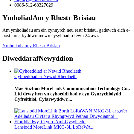
0086-512-68327029
Ymholiad
Am y Rhestr Brisiau
Am ymholiadau am ein cynnyrch neu restr brisiau, gadewch eich e-
bost i ni a byddwn mewn cysylltiad o fewn 24 awr.
Ymholiad am y Rhestr Brisiau
Diweddaraf
Newyddion
Cyhoeddiad ar Newid Rheolaeth
Mae Suzhou MoreLink Communication Technology Co.,
Ltd drwy hyn yn cyhoeddi bod y cyn Gynrychiolydd
Cyfreithiol, Cyfarwyddwr,...
Lansiodd MoreLink MKG-3L LoRaWA...