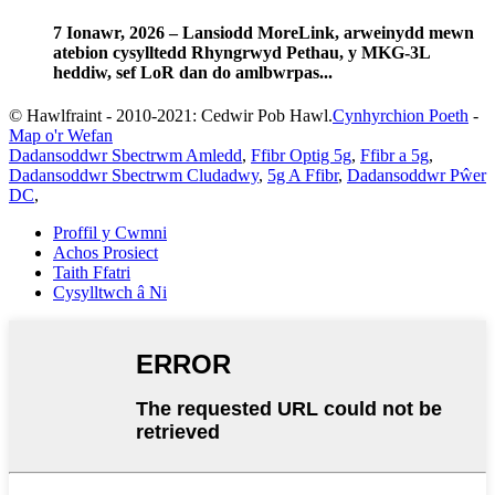
7 Ionawr, 2026 – Lansiodd MoreLink, arweinydd mewn
atebion cysylltedd Rhyngrwyd Pethau, y MKG-3L
heddiw, sef LoR dan do amlbwrpas...
© Hawlfraint - 2010-2021: Cedwir Pob Hawl.
Cynhyrchion Poeth
-
Map o'r Wefan
Dadansoddwr Sbectrwm Amledd
,
Ffibr Optig 5g
,
Ffibr a 5g
,
Dadansoddwr Sbectrwm Cludadwy
,
5g A Ffibr
,
Dadansoddwr Pŵer
DC
,
Proffil y Cwmni
Achos Prosiect
Taith Ffatri
Cysylltwch â Ni