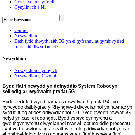
Cwestiynau Cyffredin
Cysylltwch â Ni
Cartref
Newyddion
Beth fydd rhwydwaith 5G yn ei gyfrannu at gymhwysiad
robotiaid diwydiannol?
Newyddion
Newyddion Cynnyrch
Newyddion y Cwmni
Bydd ffatri newydd yn defnyddio System Robot yn
seiliedig ar rwydwaith preifat 5G.
Bydd aeddfedrwydd parhaus rhwydwaith preifat 5G yn
hyrwyddo datblygiad y Rhyngrwyd diwydiannol yn fawr ac yn
symud tuag at oes ddiwydiannol 4.0. Bydd gwerth mwyaf 5G
hefyd yn cael ei ddangos. Bydd ysbryd cynhyrchu a
gweithgynhyrchu diwydiannol manwl, optimeiddio prosesau
cynhyrchu awtomatig a deallus, ecoleg ddiwydiannol yn cael
ei optimeiddio o fwy o ddimensiynau, ffurf busnes a ffurf