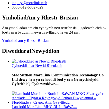
inquiry@morelink.tech
0086-512-68327029
Ymholiad
Am y Rhestr Brisiau
Am ymholiadau am ein cynnyrch neu restr brisiau, gadewch eich e-
bost i ni a byddwn mewn cysylltiad o fewn 24 awr.
Ymholiad am y Rhestr Brisiau
Diweddaraf
Newyddion
Cyhoeddiad ar Newid Rheolaeth
Mae Suzhou MoreLink Communication Technology Co.,
Ltd drwy hyn yn cyhoeddi bod y cyn Gynrychiolydd
Cyfreithiol, Cyfarwyddwr,...
Lansiodd MoreLink MKG-3L LoRaWA...