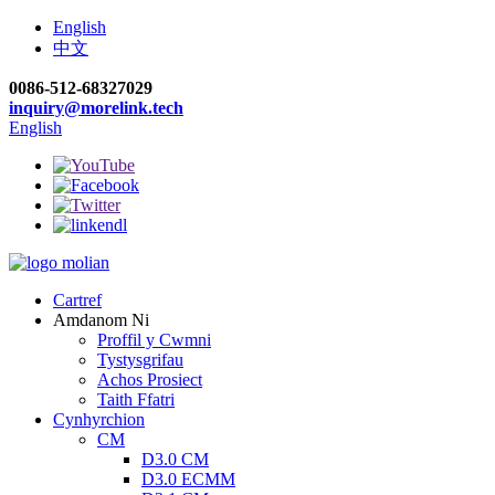
English
中文
0086-512-68327029
inquiry@morelink.tech
English
Cartref
Amdanom Ni
Proffil y Cwmni
Tystysgrifau
Achos Prosiect
Taith Ffatri
Cynhyrchion
CM
D3.0 CM
D3.0 ECMM