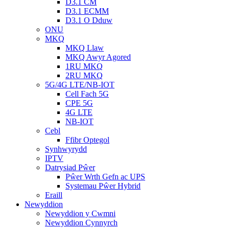
D3.1 CM
D3.1 ECMM
D3.1 O Dduw
ONU
MKQ
MKQ Llaw
MKQ Awyr Agored
1RU MKQ
2RU MKQ
5G/4G LTE/NB-IOT
Cell Fach 5G
CPE 5G
4G LTE
NB-IOT
Cebl
Ffibr Optegol
Synhwyrydd
IPTV
Datrysiad Pŵer
Pŵer Wrth Gefn ac UPS
Systemau Pŵer Hybrid
Eraill
Newyddion
Newyddion y Cwmni
Newyddion Cynnyrch