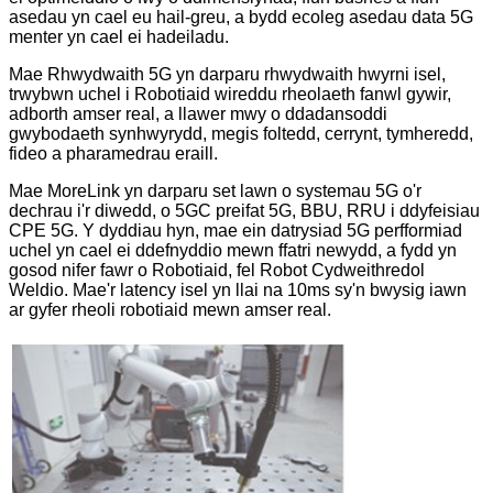
asedau yn cael eu hail-greu, a bydd ecoleg asedau data 5G
menter yn cael ei hadeiladu.
Mae Rhwydwaith 5G yn darparu rhwydwaith hwyrni isel,
trwybwn uchel i Robotiaid wireddu rheolaeth fanwl gywir,
adborth amser real, a llawer mwy o ddadansoddi
gwybodaeth synhwyrydd, megis foltedd, cerrynt, tymheredd,
fideo a pharamedrau eraill.
Mae MoreLink yn darparu set lawn o systemau 5G o'r
dechrau i'r diwedd, o 5GC preifat 5G, BBU, RRU i ddyfeisiau
CPE 5G. Y dyddiau hyn, mae ein datrysiad 5G perfformiad
uchel yn cael ei ddefnyddio mewn ffatri newydd, a fydd yn
gosod nifer fawr o Robotiaid, fel Robot Cydweithredol
Weldio. Mae'r latency isel yn llai na 10ms sy'n bwysig iawn
ar gyfer rheoli robotiaid mewn amser real.