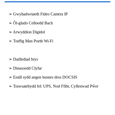
➢ Gwyliadwriaeth Fideo Camera IP
➢ Ôl-gludo Celloedd Bach
➢ Arwyddion Digidol
➢ Traffig Man Poeth Wi-Fi
➢ Darllediad brys
➢ Dinasoedd Clyfar
➢ Eraill sydd angen busnes dros DOCSIS
➢ Trawsatebydd fel: UPS, Nod Ffibr, Cyflenwad Pŵer