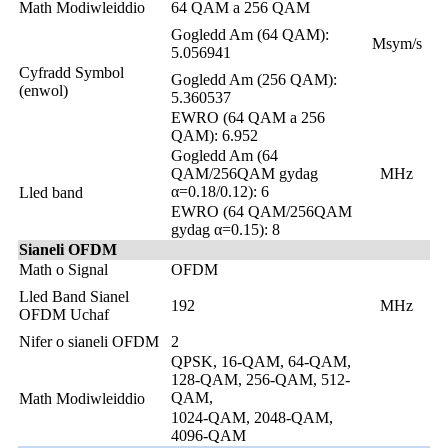
Math Modiwleiddio
64 QAM a 256 QAM
Gogledd Am (64 QAM):
Msym/s
5.056941
Cyfradd Symbol
Gogledd Am (256 QAM):
(enwol)
5.360537
EWRO (64 QAM a 256
QAM): 6.952
Gogledd Am (64
QAM/256QAM gydag
MHz
α=0.18/0.12): 6
Lled band
EWRO (64 QAM/256QAM
gydag α=0.15): 8
Sianeli OFDM
Math o Signal
OFDM
Lled Band Sianel
192
MHz
OFDM Uchaf
Nifer o sianeli OFDM
2
QPSK, 16-QAM, 64-QAM,
128-QAM, 256-QAM, 512-
QAM,
Math Modiwleiddio
1024-QAM, 2048-QAM,
4096-QAM