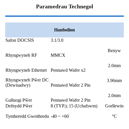
Paramedrau Technegol
Hanfodion
Safon DOCSIS
3.1/3.0
Benyw
Rhyngwyneb RF
MMCX
2.0mm
Rhyngwyneb Ethernet
Pennawd Wafer x2
Rhyngwyneb Pŵer DC
3.96mm
(Dewisadwy)
Pennawd Wafer 2 Pin
2.0mm
Galluogi Pŵer
Pennawd Wafer 2 Pin
Defnydd Pŵer
8 (TYP.); 15 (Uchafswm)
Gorllewin
Tymheredd Gweithredu
-40 ~ +60
°C