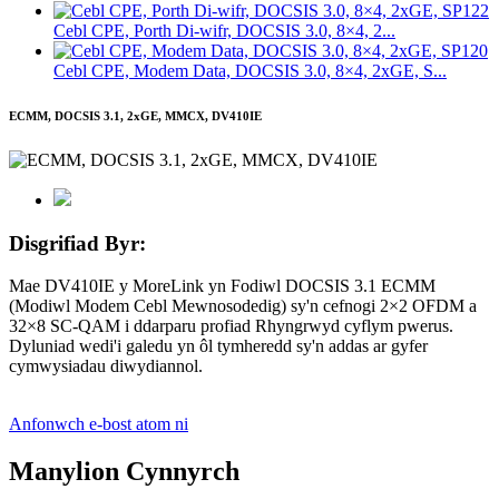
Cebl CPE, Porth Di-wifr, DOCSIS 3.0, 8×4, 2...
Cebl CPE, Modem Data, DOCSIS 3.0, 8×4, 2xGE, S...
ECMM, DOCSIS 3.1, 2xGE, MMCX, DV410IE
Disgrifiad Byr:
Mae DV410IE y MoreLink yn Fodiwl DOCSIS 3.1 ECMM
(Modiwl Modem Cebl Mewnosodedig) sy'n cefnogi 2×2 OFDM a
32×8 SC-QAM i ddarparu profiad Rhyngrwyd cyflym pwerus.
Dyluniad wedi'i galedu yn ôl tymheredd sy'n addas ar gyfer
cymwysiadau diwydiannol.
Anfonwch e-bost atom ni
Manylion Cynnyrch