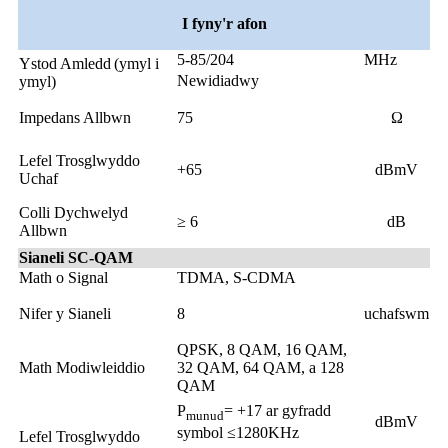
I fyny'r afon
5-85/204
MHz
Ystod Amledd
(ymyl i
Newidiadwy
ymyl)
Impedans Allbwn
75
Ω
Lefel Trosglwyddo
+65
dBmV
Uchaf
Colli Dychwelyd
≥ 6
dB
Allbwn
Sianeli SC-QAM
Math o Signal
TDMA, S-CDMA
Nifer y Sianeli
8
uchafswm
QPSK, 8 QAM, 16 QAM,
Math Modiwleiddio
32 QAM, 64 QAM, a 128
QAM
P
= +17 ar gyfradd
munud
dBmV
symbol ≤1280KHz
Lefel Trosglwyddo