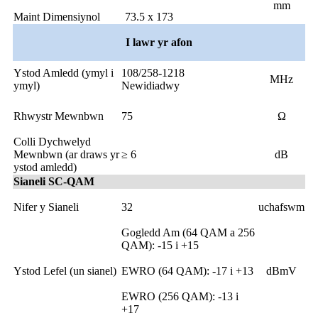
mm
Maint Dimensiynol
73.5 x 173
I lawr yr afon
Ystod Amledd (ymyl i
108/258-1218
MHz
ymyl)
Newidiadwy
Rhwystr Mewnbwn
75
Ω
Colli Dychwelyd
Mewnbwn (ar draws yr
≥ 6
dB
ystod amledd)
Sianeli SC-QAM
Nifer y Sianeli
32
uchafswm
Gogledd Am (64 QAM a 256
QAM): -15 i +15
Ystod Lefel (un sianel)
EWRO (64 QAM): -17 i +13
dBmV
EWRO (256 QAM): -13 i
+17