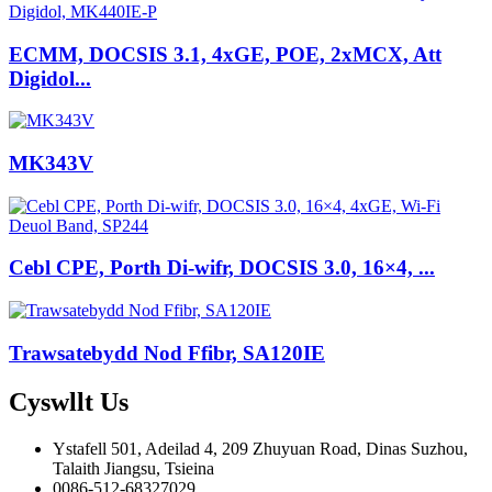
ECMM, DOCSIS 3.1, 4xGE, POE, 2xMCX, Att
Digidol...
MK343V
Cebl CPE, Porth Di-wifr, DOCSIS 3.0, 16×4, ...
Trawsatebydd Nod Ffibr, SA120IE
Cyswllt
Us
Ystafell 501, Adeilad 4, 209 Zhuyuan Road, Dinas Suzhou,
Talaith Jiangsu, Tsieina
0086-512-68327029