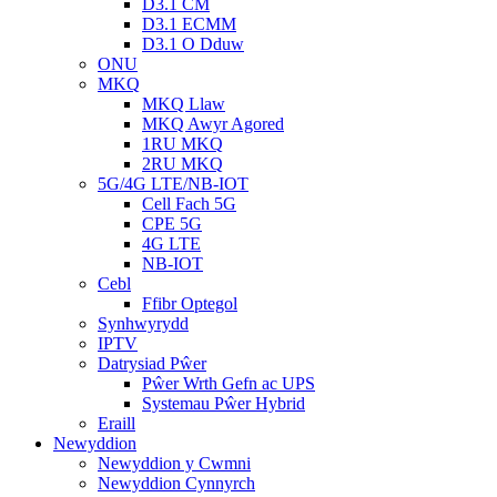
D3.1 CM
D3.1 ECMM
D3.1 O Dduw
ONU
MKQ
MKQ Llaw
MKQ Awyr Agored
1RU MKQ
2RU MKQ
5G/4G LTE/NB-IOT
Cell Fach 5G
CPE 5G
4G LTE
NB-IOT
Cebl
Ffibr Optegol
Synhwyrydd
IPTV
Datrysiad Pŵer
Pŵer Wrth Gefn ac UPS
Systemau Pŵer Hybrid
Eraill
Newyddion
Newyddion y Cwmni
Newyddion Cynnyrch