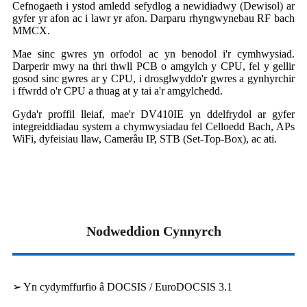
Cefnogaeth i ystod amledd sefydlog a newidiadwy (Dewisol) ar
gyfer yr afon ac i lawr yr afon. Darparu rhyngwynebau RF bach
MMCX.
Mae sinc gwres yn orfodol ac yn benodol i'r cymhwysiad.
Darperir mwy na thri thwll PCB o amgylch y CPU, fel y gellir
gosod sinc gwres ar y CPU, i drosglwyddo'r gwres a gynhyrchir
i ffwrdd o'r CPU a thuag at y tai a'r amgylchedd.
Gyda'r proffil lleiaf, mae'r DV410IE yn ddelfrydol ar gyfer
integreiddiadau system a chymwysiadau fel Celloedd Bach, APs
WiFi, dyfeisiau llaw, Camerâu IP, STB (Set-Top-Box), ac ati.
Nodweddion Cynnyrch
➢ Yn cydymffurfio â DOCSIS / EuroDOCSIS 3.1