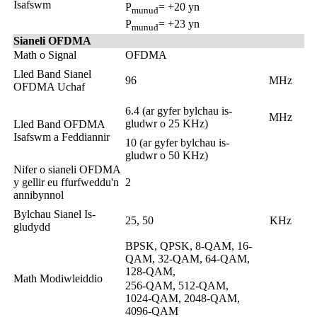
Isafswm
P
= +20 yn
munud
P
= +23 yn
munud
Sianeli OFDMA
Math o Signal
OFDMA
Lled Band Sianel
96
MHz
OFDMA Uchaf
6.4 (ar gyfer bylchau is-
MHz
gludwr o 25 KHz)
Lled Band OFDMA
Isafswm a Feddiannir
10 (ar gyfer bylchau is-
gludwr o 50 KHz)
Nifer o sianeli OFDMA
y gellir eu ffurfweddu'n
2
annibynnol
Bylchau Sianel Is-
25, 50
KHz
gludydd
BPSK, QPSK, 8-QAM, 16-
QAM, 32-QAM, 64-QAM,
128-QAM,
Math Modiwleiddio
256-QAM, 512-QAM,
1024-QAM, 2048-QAM,
4096-QAM