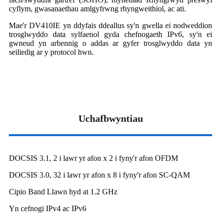
cyflym, gwasanaethau amlgyfrwng rhyngweithiol, ac ati.
Mae'r DV410IE yn ddyfais ddeallus sy'n gwella ei nodweddion
trosglwyddo data sylfaenol gyda chefnogaeth IPv6, sy'n ei
gwneud yn arbennig o addas ar gyfer trosglwyddo data yn
seiliedig ar y protocol hwn.
Uchafbwyntiau
DOCSIS 3.1, 2 i lawr yr afon x 2 i fyny'r afon OFDM
DOCSIS 3.0, 32 i lawr yr afon x 8 i fyny'r afon SC-QAM
Cipio Band Llawn hyd at 1.2 GHz
Yn cefnogi IPv4 ac IPv6