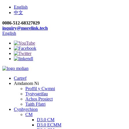
English
中文
0086-512-68327029
inquiry@morelink.tech
English
Cartref
Amdanom Ni
Proffil y Cwmni
Tystysgrifau
Achos Prosiect
Taith Ffatri
Cynhyrchion
CM
D3.0 CM
D3.0 ECMM