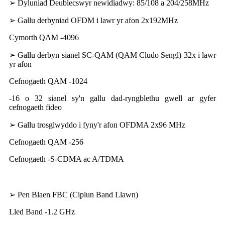
➢ Dyluniad Deublecswyr newidiadwy: 85/108 a 204/258MHz
➢ Gallu derbyniad OFDM i lawr yr afon 2x192MHz
Cymorth QAM -4096
➢ Gallu derbyn sianel SC-QAM (QAM Cludo Sengl) 32x i lawr
yr afon
Cefnogaeth QAM -1024
-16 o 32 sianel sy'n gallu dad-ryngblethu gwell ar gyfer
cefnogaeth fideo
➢ Gallu trosglwyddo i fyny'r afon OFDMA 2x96 MHz
Cefnogaeth QAM -256
Cefnogaeth -S-CDMA ac A/TDMA
➢ Pen Blaen FBC (Ciplun Band Llawn)
Lled Band -1.2 GHz