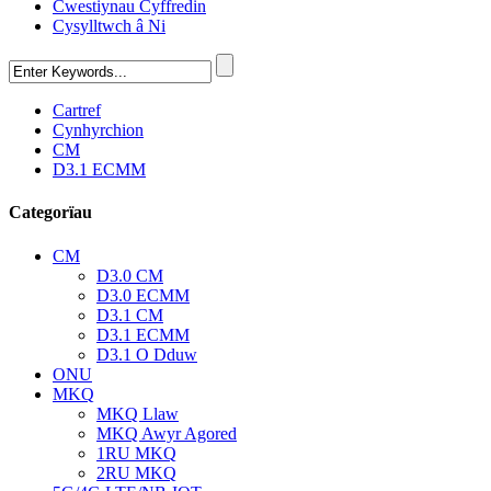
Cwestiynau Cyffredin
Cysylltwch â Ni
Cartref
Cynhyrchion
CM
D3.1 ECMM
Categorïau
CM
D3.0 CM
D3.0 ECMM
D3.1 CM
D3.1 ECMM
D3.1 O Dduw
ONU
MKQ
MKQ Llaw
MKQ Awyr Agored
1RU MKQ
2RU MKQ