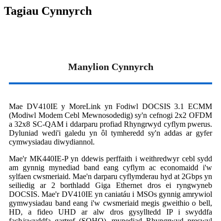
Tagiau Cynnyrch
Manylion Cynnyrch
Mae DV410IE y MoreLink yn Fodiwl DOCSIS 3.1 ECMM
(Modiwl Modem Cebl Mewnosodedig) sy'n cefnogi 2x2 OFDM
a 32x8 SC-QAM i ddarparu profiad Rhyngrwyd cyflym pwerus.
Dyluniad wedi'i galedu yn ôl tymheredd sy'n addas ar gyfer
cymwysiadau diwydiannol.
Mae'r MK440IE-P yn ddewis perffaith i weithredwyr cebl sydd
am gynnig mynediad band eang cyflym ac economaidd i'w
sylfaen cwsmeriaid. Mae'n darparu cyflymderau hyd at 2Gbps yn
seiliedig ar 2 borthladd Giga Ethernet dros ei ryngwyneb
DOCSIS. Mae'r DV410IE yn caniatáu i MSOs gynnig amrywiol
gymwysiadau band eang i'w cwsmeriaid megis gweithio o bell,
HD, a fideo UHD ar alw dros gysylltedd IP i swyddfa
fach/swyddfa gartref (SOHO), mynediad Rhyngrwyd preswyl