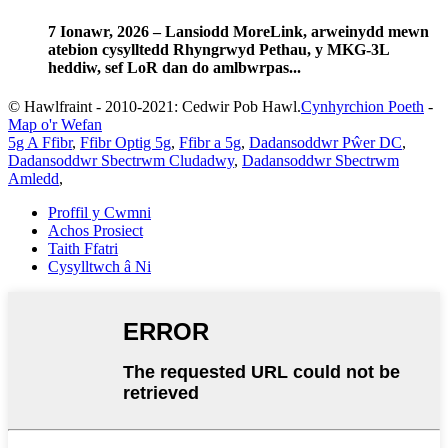
7 Ionawr, 2026 – Lansiodd MoreLink, arweinydd mewn
atebion cysylltedd Rhyngrwyd Pethau, y MKG-3L
heddiw, sef LoR dan do amlbwrpas...
© Hawlfraint - 2010-2021: Cedwir Pob Hawl.
Cynhyrchion Poeth
-
Map o'r Wefan
5g A Ffibr
,
Ffibr Optig 5g
,
Ffibr a 5g
,
Dadansoddwr Pŵer DC
,
Dadansoddwr Sbectrwm Cludadwy
,
Dadansoddwr Sbectrwm
Amledd
,
Proffil y Cwmni
Achos Prosiect
Taith Ffatri
Cysylltwch â Ni