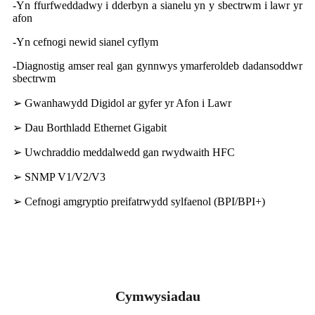
-Yn ffurfweddadwy i dderbyn a sianelu yn y sbectrwm i lawr yr
afon
-Yn cefnogi newid sianel cyflym
-Diagnostig amser real gan gynnwys ymarferoldeb dadansoddwr
sbectrwm
➢ Gwanhawydd Digidol ar gyfer yr Afon i Lawr
➢ Dau Borthladd Ethernet Gigabit
➢ Uwchraddio meddalwedd gan rwydwaith HFC
➢ SNMP V1/V2/V3
➢ Cefnogi amgryptio preifatrwydd sylfaenol (BPI/BPI+)
Cymwysiadau