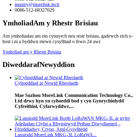
inquiry@morelink.tech
0086-512-68327029
Ymholiad
Am y Rhestr Brisiau
Am ymholiadau am ein cynnyrch neu restr brisiau, gadewch eich e-
bost i ni a byddwn mewn cysylltiad o fewn 24 awr.
Ymholiad am y Rhestr Brisiau
Diweddaraf
Newyddion
Cyhoeddiad ar Newid Rheolaeth
Mae Suzhou MoreLink Communication Technology Co.,
Ltd drwy hyn yn cyhoeddi bod y cyn Gynrychiolydd
Cyfreithiol, Cyfarwyddwr,...
Lansiodd MoreLink MKG-3L LoRaWA...