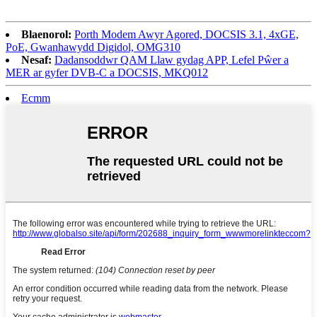
Blaenorol:
Porth Modem Awyr Agored, DOCSIS 3.1, 4xGE,
PoE, Gwanhawydd Digidol, OMG310
Nesaf:
Dadansoddwr QAM Llaw gydag APP, Lefel Pŵer a
MER ar gyfer DVB-C a DOCSIS, MKQ012
Ecmm