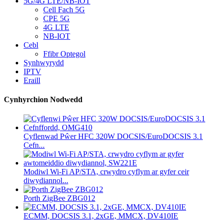
5G/4G LTE/NB-IOT
Cell Fach 5G
CPE 5G
4G LTE
NB-IOT
Cebl
Ffibr Optegol
Synhwyrydd
IPTV
Eraill
Cynhyrchion Nodwedd
Cyflenwad Pŵer HFC 320W DOCSIS/EuroDOCSIS 3.1
Cefn...
Modiwl Wi-Fi AP/STA, crwydro cyflym ar gyfer ceir
diwydiannol...
Porth ZigBee ZBG012
ECMM, DOCSIS 3.1, 2xGE, MMCX, DV410IE