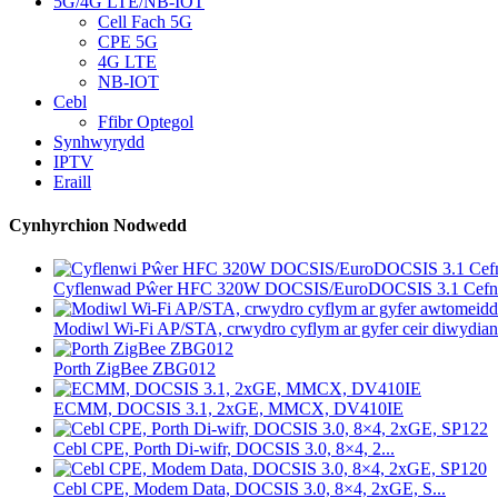
5G/4G LTE/NB-IOT
Cell Fach 5G
CPE 5G
4G LTE
NB-IOT
Cebl
Ffibr Optegol
Synhwyrydd
IPTV
Eraill
Cynhyrchion Nodwedd
Cyflenwad Pŵer HFC 320W DOCSIS/EuroDOCSIS 3.1 Cefn.
Modiwl Wi-Fi AP/STA, crwydro cyflym ar gyfer ceir diwydiann
Porth ZigBee ZBG012
ECMM, DOCSIS 3.1, 2xGE, MMCX, DV410IE
Cebl CPE, Porth Di-wifr, DOCSIS 3.0, 8×4, 2...
Cebl CPE, Modem Data, DOCSIS 3.0, 8×4, 2xGE, S...