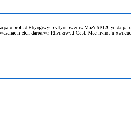
 ddarparu profiad Rhyngrwyd cyflym pwerus. Mae'r SP120 yn darparu
r wasanaeth eich darparwr Rhyngrwyd Cebl. Mae hynny'n gwneud