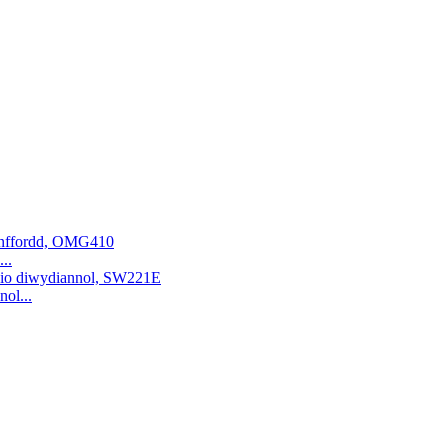
..
ol...