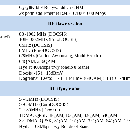
Cysylltydd F Benywaidd 75 OHM
2x porthladd Ethernet RJ45 10/100/1000 Mbps
RF i lawr yr afon
88~1002 MHz (DOCSIS)
ymyl)
108~1002MHz (EuroDOCSIS)
6MHz (DOCSIS)
8MHz (EuroDOCSIS)
6/8MHz (Canfod Awtomatig, Modd Hybrid)
64QAM, 256QAM
Hyd at 400Mbps trwy fondio 8 Sianel
Docsis: -15 i +15dBmV
Dogfennau Ewro: -17 i +13dBmV (64QAM); -13 i +17d
RF i fyny'r afon
5~42MHz (DOCSIS)
5~65MHz (EuroDOCSIS)
5 ~ 85MHz (Dewisol)
TDMA: QPSK, 8QAM, 16QAM, 32QAM, 64QAM
S-CDMA: QPSK, 8QAM, 16QAM, 32QAM, 64QAM, 1
Hyd at 108Mbps trwy Bondio 4 Sianel