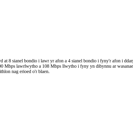
 8 sianel bondio i lawr yr afon a 4 sianel bondio i fyny'r afon i d
400 Mbps lawrlwytho a 108 Mbps llwytho i fyny yn dibynnu ar wasan
hlon nag erioed o'r blaen.