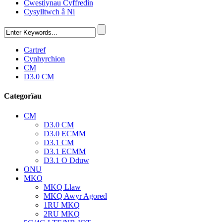
Cwestiynau Cyffredin
Cysylltwch â Ni
Cartref
Cynhyrchion
CM
D3.0 CM
Categorïau
CM
D3.0 CM
D3.0 ECMM
D3.1 CM
D3.1 ECMM
D3.1 O Dduw
ONU
MKQ
MKQ Llaw
MKQ Awyr Agored
1RU MKQ
2RU MKQ