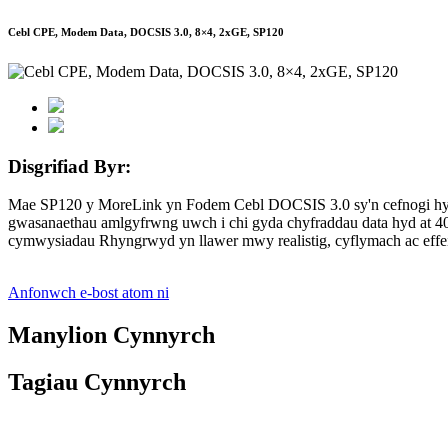
Cebl CPE, Modem Data, DOCSIS 3.0, 8×4, 2xGE, SP120
Disgrifiad Byr:
Mae SP120 y MoreLink yn Fodem Cebl DOCSIS 3.0 sy'n cefnogi hyd at
gwasanaethau amlgyfrwng uwch i chi gyda chyfraddau data hyd at 
cymwysiadau Rhyngrwyd yn llawer mwy realistig, cyflymach ac effeit
Anfonwch e-bost atom ni
Manylion Cynnyrch
Tagiau Cynnyrch