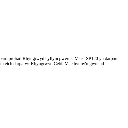
darparu profiad Rhyngrwyd cyflym pwerus. Mae'r SP120 yn darparu
aeth eich darparwr Rhyngrwyd Cebl. Mae hynny'n gwneud