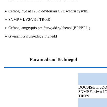
➢ Cefnogi hyd at 128 o ddyfeisiau CPE wedi'u cysylltu
➢ SNMP V1/V2/V3 a TR069
➢ Cefnogi amgryptio preifatrwydd sylfaenol (BPI/BPI+)
➢ Gwarant Gyfyngedig 2 Flynedd
Paramedrau Technegol
DOCSIS/EwroDOCS
SNMP Fersiwn 1/2
TR069