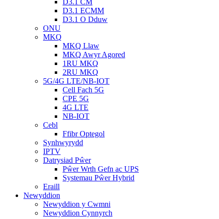
D3.1 CM
D3.1 ECMM
D3.1 O Dduw
ONU
MKQ
MKQ Llaw
MKQ Awyr Agored
1RU MKQ
2RU MKQ
5G/4G LTE/NB-IOT
Cell Fach 5G
CPE 5G
4G LTE
NB-IOT
Cebl
Ffibr Optegol
Synhwyrydd
IPTV
Datrysiad Pŵer
Pŵer Wrth Gefn ac UPS
Systemau Pŵer Hybrid
Eraill
Newyddion
Newyddion y Cwmni
Newyddion Cynnyrch