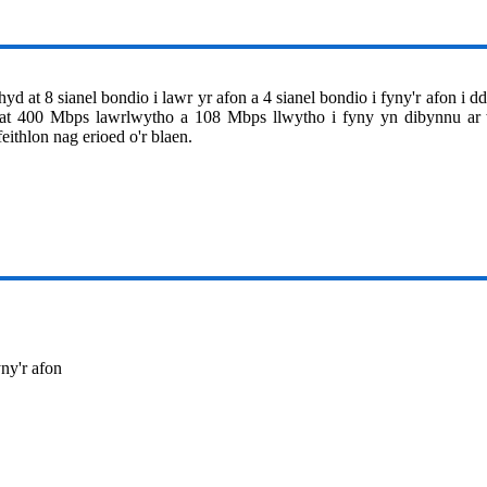
t 8 sianel bondio i lawr yr afon a 4 sianel bondio i fyny'r afon i
 at 400 Mbps lawrlwytho a 108 Mbps llwytho i fyny yn dibynnu a
thlon nag erioed o'r blaen.
yny'r afon