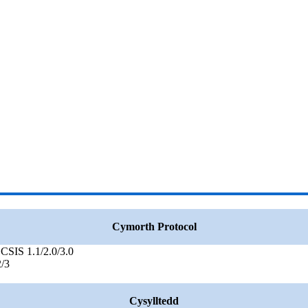
Cymorth Protocol
IS 1.1/2.0/3.0
/3
Cysylltedd