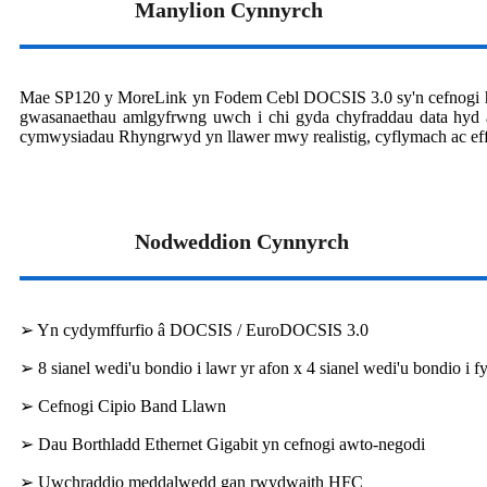
Manylion Cynnyrch
Mae SP120 y MoreLink yn Fodem Cebl DOCSIS 3.0 sy'n cefnogi hyd a
gwasanaethau amlgyfrwng uwch i chi gyda chyfraddau data hyd
cymwysiadau Rhyngrwyd yn llawer mwy realistig, cyflymach ac effei
Nodweddion Cynnyrch
➢ Yn cydymffurfio â DOCSIS / EuroDOCSIS 3.0
➢ 8 sianel wedi'u bondio i lawr yr afon x 4 sianel wedi'u bondio i f
➢ Cefnogi Cipio Band Llawn
➢ Dau Borthladd Ethernet Gigabit yn cefnogi awto-negodi
➢ Uwchraddio meddalwedd gan rwydwaith HFC