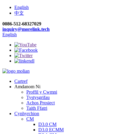
English
中文
0086-512-68327029
inquiry@morelink.tech
English
Cartref
Amdanom Ni
Proffil y Cwmni
Tystysgrifau
Achos Prosiect
Taith Ffatri
Cynhyrchion
CM
D3.0 CM
D3.0 ECMM