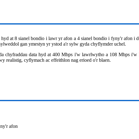
at 8 sianel bondio i lawr yr afon a 4 sianel bondio i fyny'r afon 
ylweddol gan ymestyn yr ystod a'r sylw gyda chyflymder uchel.
a chyfraddau data hyd at 400 Mbps i'w lawrlwytho a 108 Mbps i'w 
alistig, cyflymach ac effeithlon nag erioed o'r blaen.
yny'r afon