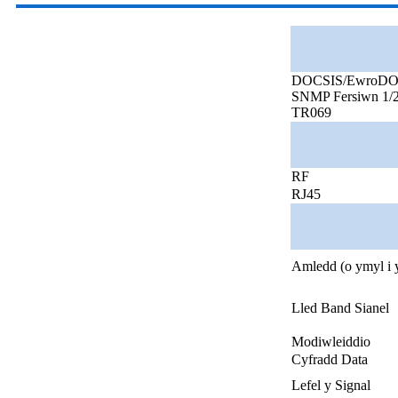
DOCSIS/EwroDOCS
SNMP Fersiwn 1/2
TR069
RF
RJ45
Amledd (o ymyl i 
Lled Band Sianel
Modiwleiddio
Cyfradd Data
Lefel y Signal