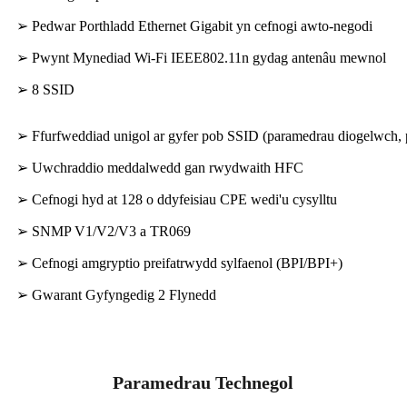
➢ Pedwar Porthladd Ethernet Gigabit yn cefnogi awto-negodi
➢ Pwynt Mynediad Wi-Fi IEEE802.11n gydag antenâu mewnol
➢ 8 SSID
➢ Ffurfweddiad unigol ar gyfer pob SSID (paramedrau diogelwch, p
➢ Uwchraddio meddalwedd gan rwydwaith HFC
➢ Cefnogi hyd at 128 o ddyfeisiau CPE wedi'u cysylltu
➢ SNMP V1/V2/V3 a TR069
➢ Cefnogi amgryptio preifatrwydd sylfaenol (BPI/BPI+)
➢ Gwarant Gyfyngedig 2 Flynedd
Paramedrau Technegol