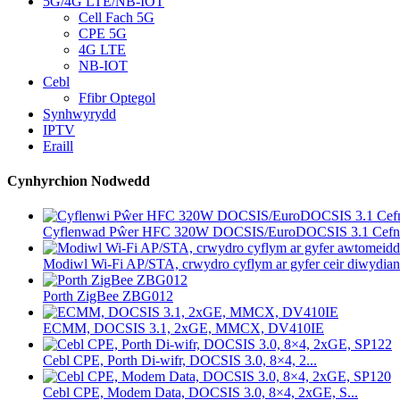
5G/4G LTE/NB-IOT
Cell Fach 5G
CPE 5G
4G LTE
NB-IOT
Cebl
Ffibr Optegol
Synhwyrydd
IPTV
Eraill
Cynhyrchion Nodwedd
Cyflenwad Pŵer HFC 320W DOCSIS/EuroDOCSIS 3.1 Cefn.
Modiwl Wi-Fi AP/STA, crwydro cyflym ar gyfer ceir diwydiann
Porth ZigBee ZBG012
ECMM, DOCSIS 3.1, 2xGE, MMCX, DV410IE
Cebl CPE, Porth Di-wifr, DOCSIS 3.0, 8×4, 2...
Cebl CPE, Modem Data, DOCSIS 3.0, 8×4, 2xGE, S...