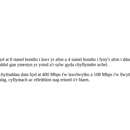
 8 sianel bondio i lawr yr afon a 4 sianel bondio i fyny'r afon i 
dol gan ymestyn yr ystod a'r sylw gyda chyflymder uchel.
hyfraddau data hyd at 400 Mbps i'w lawrlwytho a 108 Mbps i'w llwyt
 cyflymach ac effeithlon nag erioed o'r blaen.