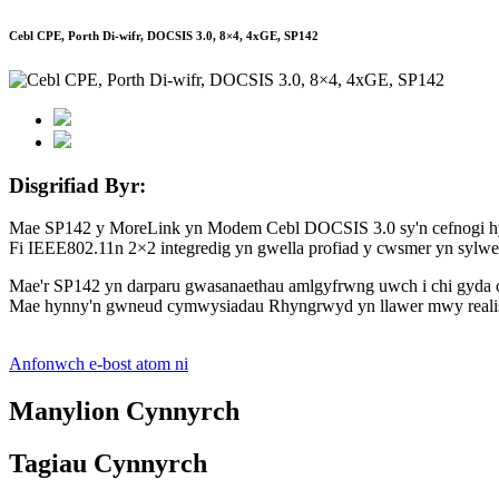
Cebl CPE, Porth Di-wifr, DOCSIS 3.0, 8×4, 4xGE, SP142
Disgrifiad Byr:
Mae SP142 y MoreLink yn Modem Cebl DOCSIS 3.0 sy'n cefnogi hyd at
Fi IEEE802.11n 2×2 integredig yn gwella profiad y cwsmer yn sylwed
Mae'r SP142 yn darparu gwasanaethau amlgyfrwng uwch i chi gyda c
Mae hynny'n gwneud cymwysiadau Rhyngrwyd yn llawer mwy realistig,
Anfonwch e-bost atom ni
Manylion Cynnyrch
Tagiau Cynnyrch