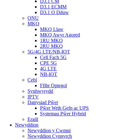
D3.1 CM
D3.1 ECMM
D3.1 O Dduw
ONU
MKQ
MKQ Llaw
MKQ Awyr Agored
1RU MKQ
2RU MKQ
5G/4G LTE/NB-IOT
Cell Fach 5G
CPE 5G
4G LTE
NB-IOT
Cebl
Ffibr Optegol
Synhwyrydd
IPTV
Datrysiad Pŵer
Pŵer Wrth Gefn ac UPS
Systemau Pŵer Hybrid
Eraill
Newyddion
Newyddion y Cwmni
Newyddion Cynnyrch