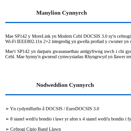
Manylion Cynnyrch
Mae SP142 y MoreLink yn Modem Cebl DOCSIS 3.0 sy'n cefnogi hyd 
Wi-Fi IEEE802.11n 2×2 integredig yn gwella profiad y cwsmer yn s
Mae'r SP142 yn darparu gwasanaethau amlgyfrwng uwch i chi gyd
Cebl. Mae hynny'n gwneud cymwysiadau Rhyngrwyd yn llawer mwy re
Nodweddion Cynnyrch
➢ Yn cydymffurfio â DOCSIS / EuroDOCSIS 3.0
➢ 8 sianel wedi'u bondio i lawr yr afon x 4 sianel wedi'u bondio i f
➢ Cefnogi Cipio Band Llawn