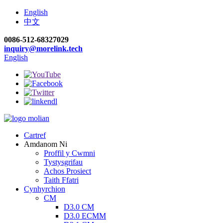
English
中文
0086-512-68327029
inquiry@morelink.tech
English
Cartref
Amdanom Ni
Proffil y Cwmni
Tystysgrifau
Achos Prosiect
Taith Ffatri
Cynhyrchion
CM
D3.0 CM
D3.0 ECMM