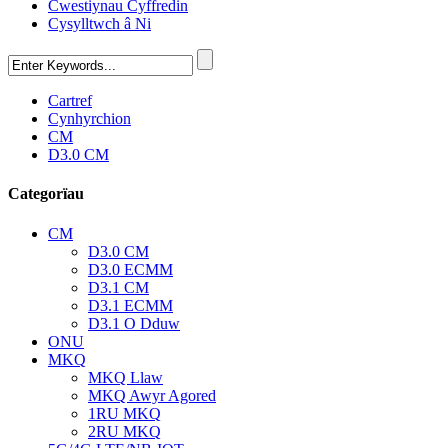
Cwestiynau Cyffredin
Cysylltwch â Ni
Cartref
Cynhyrchion
CM
D3.0 CM
Categorïau
CM
D3.0 CM
D3.0 ECMM
D3.1 CM
D3.1 ECMM
D3.1 O Dduw
ONU
MKQ
MKQ Llaw
MKQ Awyr Agored
1RU MKQ
2RU MKQ