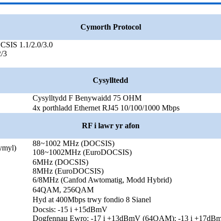
Cymorth Protocol
IS 1.1/2.0/3.0
/3
Cysylltedd
Cysylltydd F Benywaidd 75 OHM
4x porthladd Ethernet RJ45 10/100/1000 Mbps
RF i lawr yr afon
88~1002 MHz (DOCSIS)
ymyl)
108~1002MHz (EuroDOCSIS)
6MHz (DOCSIS)
8MHz (EuroDOCSIS)
6/8MHz (Canfod Awtomatig, Modd Hybrid)
64QAM, 256QAM
Hyd at 400Mbps trwy fondio 8 Sianel
Docsis: -15 i +15dBmV
Dogfennau Ewro: -17 i +13dBmV (64QAM); -13 i +17d