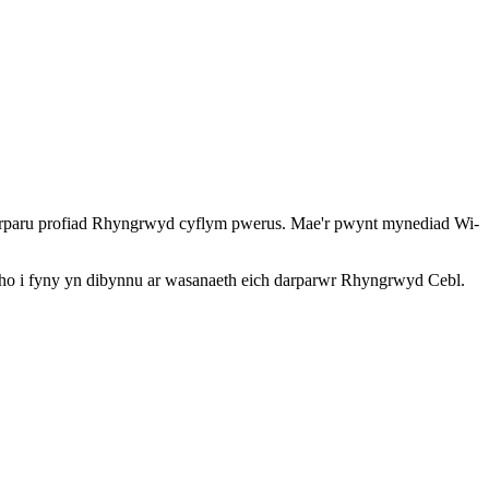
ddarparu profiad Rhyngrwyd cyflym pwerus. Mae'r pwynt mynediad Wi-
ho i fyny yn dibynnu ar wasanaeth eich darparwr Rhyngrwyd Cebl.