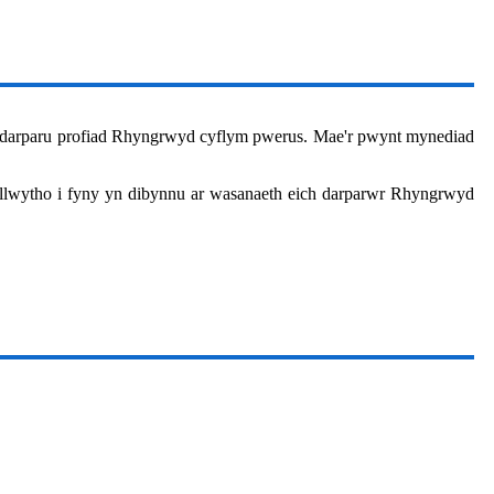
i ddarparu profiad Rhyngrwyd cyflym pwerus. Mae'r pwynt mynediad
llwytho i fyny yn dibynnu ar wasanaeth eich darparwr Rhyngrwyd