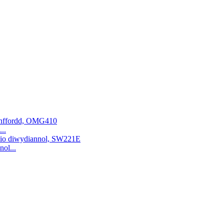
..
ol...