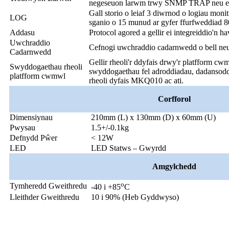
negeseuon larwm trwy SNMP TRAP neu eu
Gall storio o leiaf 3 diwrnod o logiau mon
LOG
sganio o 15 munud ar gyfer ffurfweddiad 80
Addasu
Protocol agored a gellir ei integreiddio'n
Uwchraddio
Cefnogi uwchraddio cadarnwedd o bell neu
Cadarnwedd
Gellir rheoli'r ddyfais drwy'r platfform c
Swyddogaethau rheoli
swyddogaethau fel adroddiadau, dadansoddi
platfform cwmwl
rheoli dyfais MKQ010 ac ati.
Corfforol
Dimensiynau
210mm (L) x 130mm (D) x 60mm (U)
Pwysau
1.5+/-0.1kg
Defnydd Pŵer
< 12W
LED
LED Statws – Gwyrdd
Amgylchedd
o
Tymheredd Gweithredu
-40 i +85
C
Lleithder Gweithredu
10 i 90% (Heb Gyddwyso)