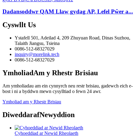
Dadansoddwr QAM Llaw gydag AP, Lefel Pŵer a...
Cyswllt
Us
Ystafell 501, Adeilad 4, 209 Zhuyuan Road, Dinas Suzhou,
Talaith Jiangsu, Tsieina
0086-512-68327029
inquiry@morelink.tech
0086-512-68327029
Ymholiad
Am y Rhestr Brisiau
Am ymholiadau am ein cynnyrch neu restr brisiau, gadewch eich e-
bost i ni a byddwn mewn cysylltiad o fewn 24 awr.
Ymholiad am y Rhestr Brisiau
Diweddaraf
Newyddion
Cyhoeddiad ar Newid Rheolaeth