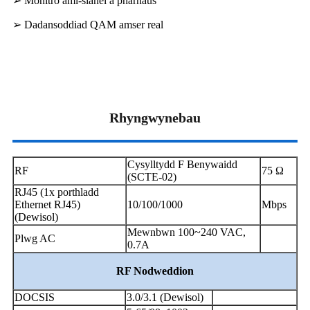
➢ Monitro aml-sianel a pharhaus
➢ Dadansoddiad QAM amser real
Rhyngwynebau
Cysylltydd F Benywaidd
RF
75 Ω
(SCTE-02)
RJ45 (1x porthladd
Ethernet RJ45)
10/100/1000
Mbps
(Dewisol)
Mewnbwn 100~240 VAC,
Plwg AC
0.7A
RF
Nodweddion
DOCSIS
3.0/3.1 (Dewisol)