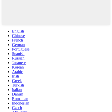
English
Chinese
French
German
Portuguese
Spanish
Russian
Japanese
Korean
Arabic
Irish
Greek
Turkish
Italian
Danish
Romanian
Indonesian
Czech