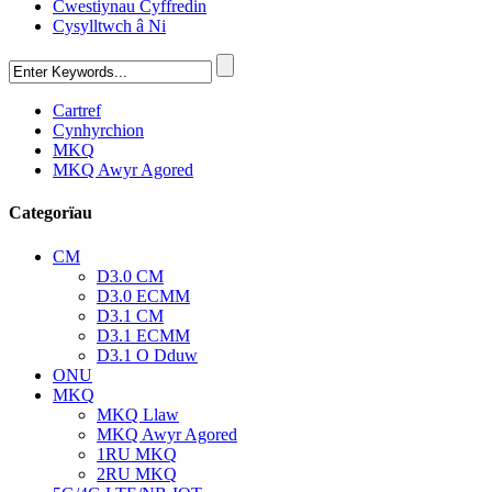
Cwestiynau Cyffredin
Cysylltwch â Ni
Cartref
Cynhyrchion
MKQ
MKQ Awyr Agored
Categorïau
CM
D3.0 CM
D3.0 ECMM
D3.1 CM
D3.1 ECMM
D3.1 O Dduw
ONU
MKQ
MKQ Llaw
MKQ Awyr Agored
1RU MKQ
2RU MKQ