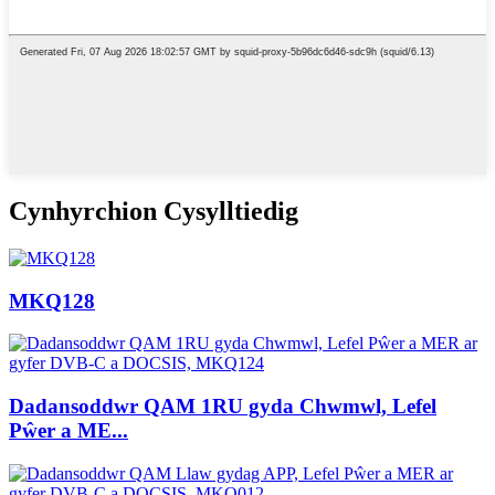
Cynhyrchion Cysylltiedig
MKQ128
Dadansoddwr QAM 1RU gyda Chwmwl, Lefel
Pŵer a ME...