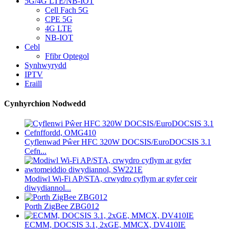
5G/4G LTE/NB-IOT
Cell Fach 5G
CPE 5G
4G LTE
NB-IOT
Cebl
Ffibr Optegol
Synhwyrydd
IPTV
Eraill
Cynhyrchion Nodwedd
Cyflenwad Pŵer HFC 320W DOCSIS/EuroDOCSIS 3.1
Cefn...
Modiwl Wi-Fi AP/STA, crwydro cyflym ar gyfer ceir
diwydiannol...
Porth ZigBee ZBG012
ECMM, DOCSIS 3.1, 2xGE, MMCX, DV410IE