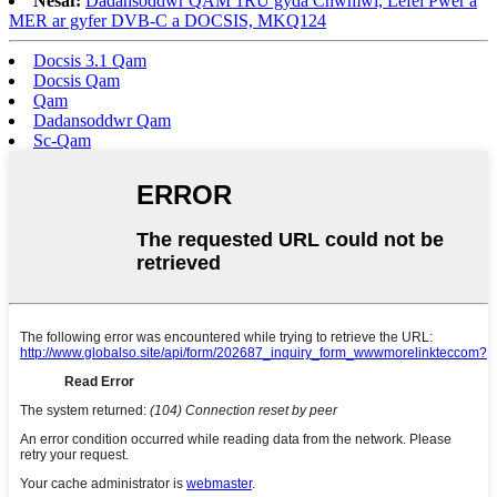
Nesaf:
Dadansoddwr QAM 1RU gyda Chwmwl, Lefel Pŵer a
MER ar gyfer DVB-C a DOCSIS, MKQ124
Docsis 3.1 Qam
Docsis Qam
Qam
Dadansoddwr Qam
Sc-Qam