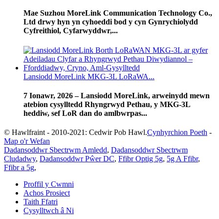
Mae Suzhou MoreLink Communication Technology Co.,
Ltd drwy hyn yn cyhoeddi bod y cyn Gynrychiolydd
Cyfreithiol, Cyfarwyddwr,...
Lansiodd MoreLink MKG-3L LoRaWA...
7 Ionawr, 2026 – Lansiodd MoreLink, arweinydd mewn
atebion cysylltedd Rhyngrwyd Pethau, y MKG-3L
heddiw, sef LoR dan do amlbwrpas...
© Hawlfraint - 2010-2021: Cedwir Pob Hawl.
Cynhyrchion Poeth
-
Map o'r Wefan
Dadansoddwr Sbectrwm Amledd
,
Dadansoddwr Sbectrwm
Cludadwy
,
Dadansoddwr Pŵer DC
,
Ffibr Optig 5g
,
5g A Ffibr
,
Ffibr a 5g
,
Proffil y Cwmni
Achos Prosiect
Taith Ffatri
Cysylltwch â Ni