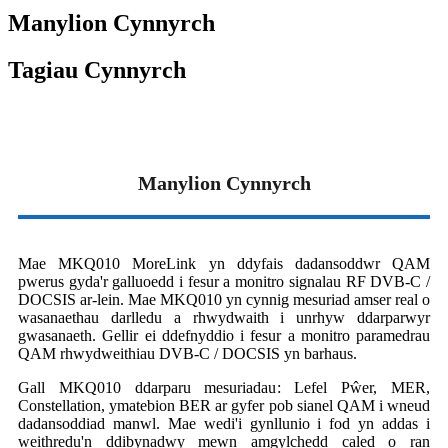
Manylion Cynnyrch
Tagiau Cynnyrch
Manylion Cynnyrch
Mae MKQ010 MoreLink yn ddyfais dadansoddwr QAM
pwerus gyda'r galluoedd i fesur a monitro signalau RF DVB-C /
DOCSIS ar-lein. Mae MKQ010 yn cynnig mesuriad amser real o
wasanaethau darlledu a rhwydwaith i unrhyw ddarparwyr
gwasanaeth. Gellir ei ddefnyddio i fesur a monitro paramedrau
QAM rhwydweithiau DVB-C / DOCSIS yn barhaus.
Gall MKQ010 ddarparu mesuriadau: Lefel Pŵer, MER,
Constellation, ymatebion BER ar gyfer pob sianel QAM i wneud
dadansoddiad manwl. Mae wedi'i gynllunio i fod yn addas i
weithredu'n ddibynadwy mewn amgylchedd caled o ran