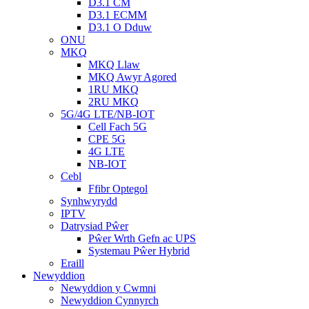
D3.1 CM
D3.1 ECMM
D3.1 O Dduw
ONU
MKQ
MKQ Llaw
MKQ Awyr Agored
1RU MKQ
2RU MKQ
5G/4G LTE/NB-IOT
Cell Fach 5G
CPE 5G
4G LTE
NB-IOT
Cebl
Ffibr Optegol
Synhwyrydd
IPTV
Datrysiad Pŵer
Pŵer Wrth Gefn ac UPS
Systemau Pŵer Hybrid
Eraill
Newyddion
Newyddion y Cwmni
Newyddion Cynnyrch