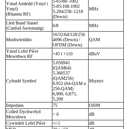
5-65/88–1002
Ystod Amledd (Ymyl i
5-85/108-1002
Ymyl)
MHz
5-204/258–1218
(Rhannu RF)
(Dewis)
Lled Band Sianel
6/8
MHz
(Canfod Awtomatig)
16/32/64/128/256
Modiwleiddio
4096 (Dewis) /
QAM
OFDM (Dewis)
Ystod Lefel Pŵer
+45 i +110
dBuV
Mewnbwn RF
5.056941
(QAM64)
5.360537
(QAM256)
Cyfradd Symbol
Msym/s
6.952 (64-QAM a
256-QAM)
6,900, 6,875,
5,200
Impedans
75
OHM
Colled Dychwelyd
> 6
dB
Mewnbwn
Cywirdeb Lefel Pŵer
+/-1
dB