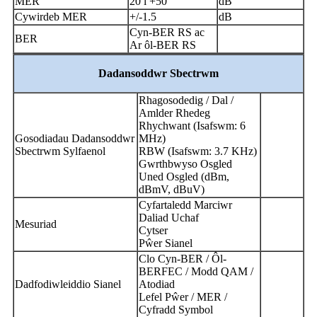
MER
20 i +50
dB
Cywirdeb MER
+/-1.5
dB
Cyn-BER RS ac
BER
Ar ôl-BER RS
Dadansoddwr Sbectrwm
Rhagosodedig / Dal /
Amlder Rhedeg
Rhychwant (Isafswm: 6
Gosodiadau Dadansoddwr
MHz)
Sbectrwm Sylfaenol
RBW (Isafswm: 3.7 KHz)
Gwrthbwyso Osgled
Uned Osgled (dBm,
dBmV, dBuV)
Cyfartaledd Marciwr
Daliad Uchaf
Mesuriad
Cytser
Pŵer Sianel
Clo Cyn-BER / Ôl-
BERFEC / Modd QAM /
Dadfodiwleiddio Sianel
Atodiad
Lefel Pŵer / MER /
Cyfradd Symbol