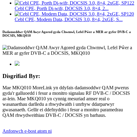
Cebl CPE, Porth Di-wifr, DOCSIS 3.0, 8×4, 2...
Cebl CPE, Modem Data, DOCSIS 3.0, 8×4, 2xGE, S...
Dadansoddwr QAM Awyr Agored gyda Chwmwl, Lefel Pŵer a MER ar gyfer DVB-C a
DOCSIS, MKQ010
Disgrifiad Byr:
Mae MKQ010 MoreLink yn ddyfais dadansoddwr QAM pwerus
gyda'r galluoedd i fesur a monitro signalau RF DVB-C / DOCSIS
ar-lein. Mae MKQ010 yn cynnig mesuriad amser real o
wasanaethau darlledu a rhwydwaith i unrhyw ddarparwyr
gwasanaeth. Gellir ei ddefnyddio i fesur a monitro paramedrau
QAM rhwydweithiau DVB-C / DOCSIS yn barhaus.
Anfonwch e-bost atom ni