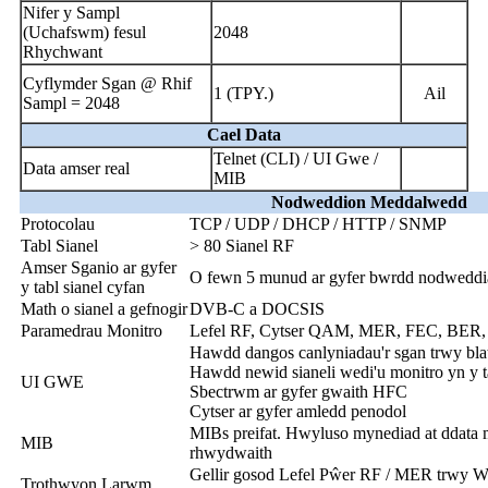
Nifer y Sampl
(Uchafswm) fesul
2048
Rhychwant
Cyflymder Sgan @ Rhif
1 (TPY.)
Ail
Sampl = 2048
Cael Data
Telnet (CLI) / UI Gwe /
Data amser real
MIB
Nodweddion Meddalwedd
Protocolau
TCP / UDP / DHCP / HTTP / SNMP
Tabl Sianel
> 80 Sianel RF
Amser Sganio ar gyfer
O fewn 5 munud ar gyfer bwrdd nodweddia
y tabl sianel cyfan
Math o sianel a gefnogir
DVB-C a DOCSIS
Paramedrau Monitro
Lefel RF, Cytser QAM, MER, FEC, BER,
Hawdd dangos canlyniadau'r sgan trwy bl
Hawdd newid sianeli wedi'u monitro yn y t
UI GWE
Sbectrwm ar gyfer gwaith HFC
Cytser ar gyfer amledd penodol
MIBs preifat. Hwyluso mynediad at ddata m
MIB
rhwydwaith
Gellir gosod Lefel Pŵer RF / MER trwy W
Trothwyon Larwm