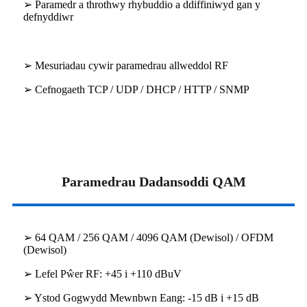
➢ Paramedr a throthwy rhybuddio a ddiffiniwyd gan y
defnyddiwr
➢ Mesuriadau cywir paramedrau allweddol RF
➢ Cefnogaeth TCP / UDP / DHCP / HTTP / SNMP
Paramedrau Dadansoddi QAM
➢ 64 QAM / 256 QAM / 4096 QAM (Dewisol) / OFDM
(Dewisol)
➢ Lefel Pŵer RF: +45 i +110 dBuV
➢ Ystod Gogwydd Mewnbwn Eang: -15 dB i +15 dB