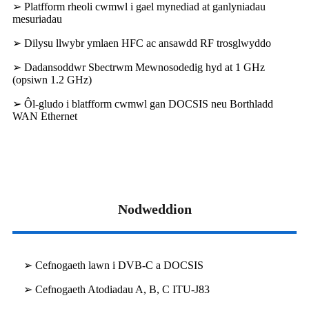
➢ Platfform rheoli cwmwl i gael mynediad at ganlyniadau
mesuriadau
➢ Dilysu llwybr ymlaen HFC ac ansawdd RF trosglwyddo
➢ Dadansoddwr Sbectrwm Mewnosodedig hyd at 1 GHz
(opsiwn 1.2 GHz)
➢ Ôl-gludo i blatfform cwmwl gan DOCSIS neu Borthladd
WAN Ethernet
Nodweddion
➢ Cefnogaeth lawn i DVB-C a DOCSIS
➢ Cefnogaeth Atodiadau A, B, C ITU-J83