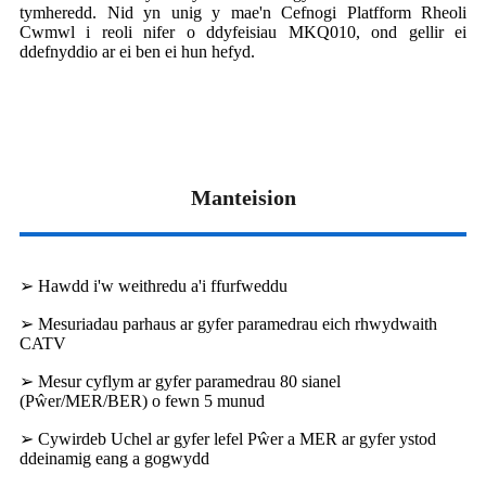
tymheredd. Nid yn unig y mae'n Cefnogi Platfform Rheoli
Cwmwl i reoli nifer o ddyfeisiau MKQ010, ond gellir ei
ddefnyddio ar ei ben ei hun hefyd.
Manteision
➢ Hawdd i'w weithredu a'i ffurfweddu
➢ Mesuriadau parhaus ar gyfer paramedrau eich rhwydwaith
CATV
➢ Mesur cyflym ar gyfer paramedrau 80 sianel
(Pŵer/MER/BER) o fewn 5 munud
➢ Cywirdeb Uchel ar gyfer lefel Pŵer a MER ar gyfer ystod
ddeinamig eang a gogwydd