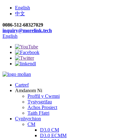
English
中文
0086-512-68327029
inquiry@morelink.tech
English
Cartref
Amdanom Ni
Proffil y Cwmni
Tystysgrifau
Achos Prosiect
Taith Ffatri
Cynhyrchion
CM
D3.0 CM
D3.0 ECMM