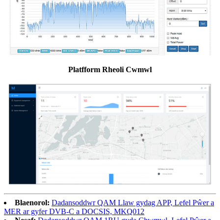
Platfform Rheoli Cwmwl
Blaenorol:
Dadansoddwr QAM Llaw gydag APP, Lefel Pŵer a
MER ar gyfer DVB-C a DOCSIS, MKQ012