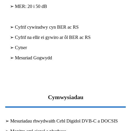
➢ MER: 20 i 50 dB
➢ Cyfrif cywiradwy cyn BER ac RS
➢ Cyfrif na ellir ei gywiro ar ôl BER ac RS
➢ Cytser
➢ Mesuriad Gogwydd
Cymwysiadau
➢ Mesuriadau rhwydwaith Cebl Digidol DVB-C a DOCSIS