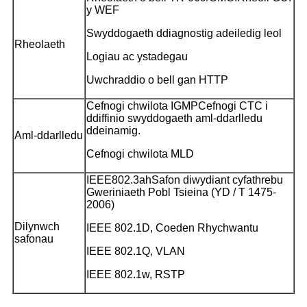
y WEF
Swyddogaeth ddiagnostig adeiledig leol
Rheolaeth
Logiau ac ystadegau
Uwchraddio o bell gan HTTP
Cefnogi chwilota IGMP
Cefnogi CTC i
ddiffinio swyddogaeth aml-ddarlledu
ddeinamig.
Aml-ddarlledu
Cefnogi chwilota MLD
IEEE802.3ah
Safon diwydiant cyfathrebu
Gweriniaeth Pobl Tsieina (YD / T 1475-
2006)
Dilynwch
IEEE 802.1D, Coeden Rhychwantu
safonau
IEEE 802.1Q, VLAN
IEEE 802.1w, RSTP