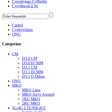
Cwestiynau Cyffredin
Cysylltwch â Ni
Cartref
Cynhyrchion
ONU
Categorïau
CM
D3.0 CM
D3.0 ECMM
D3.1 CM
D3.1 ECMM
D3.1 O Dduw
ONU
MKQ
MKQ Llaw
MKQ Awyr Agored
1RU MKQ
2RU MKQ
5G/4G LTE/NB-IOT