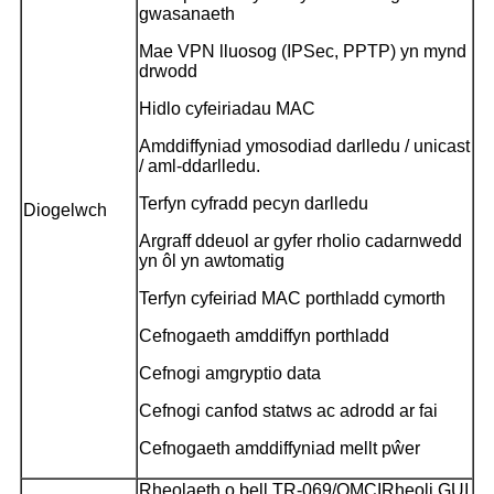
gwasanaeth
Mae VPN lluosog (IPSec, PPTP) yn mynd
drwodd
Hidlo cyfeiriadau MAC
Amddiffyniad ymosodiad darlledu / unicast
/ aml-ddarlledu.
Terfyn cyfradd pecyn darlledu
Diogelwch
Argraff ddeuol ar gyfer rholio cadarnwedd
yn ôl yn awtomatig
Terfyn cyfeiriad MAC porthladd cymorth
Cefnogaeth amddiffyn porthladd
Cefnogi amgryptio data
Cefnogi canfod statws ac adrodd ar fai
Cefnogaeth amddiffyniad mellt pŵer
Rheolaeth o bell TR-069/OMCI
Rheoli GUI