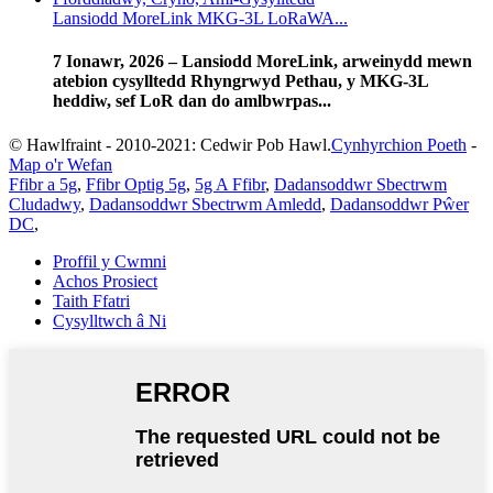
Lansiodd MoreLink MKG-3L LoRaWA...
7 Ionawr, 2026 – Lansiodd MoreLink, arweinydd mewn
atebion cysylltedd Rhyngrwyd Pethau, y MKG-3L
heddiw, sef LoR dan do amlbwrpas...
© Hawlfraint - 2010-2021: Cedwir Pob Hawl.
Cynhyrchion Poeth
-
Map o'r Wefan
Ffibr a 5g
,
Ffibr Optig 5g
,
5g A Ffibr
,
Dadansoddwr Sbectrwm
Cludadwy
,
Dadansoddwr Sbectrwm Amledd
,
Dadansoddwr Pŵer
DC
,
Proffil y Cwmni
Achos Prosiect
Taith Ffatri
Cysylltwch â Ni