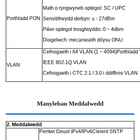
Math o ryngwyneb optegol: SC / UPC
Porthladd PON
Sensitifrwydd derbyn: ≤ - 27dBm
Pŵer optegol trosglwyddo: 0 ~ 4dbm
Diogelwch: mecanwaith dilysu ONU
Cefnogaeth i 64 VLAN (1 ~ 4094)
Porthladd
IEEE 802.1Q VLAN
VLAN
Cefnogaeth i CTC 2.1 / 3.0 i ddiffinio VLAN
Manylebau Meddalwedd
2. Meddalwedd
Pentwr Deuol IPv4/IPv6
Cleient SNTP