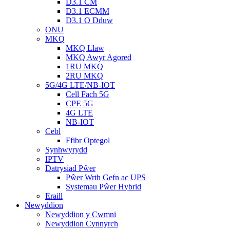
D3.1 CM
D3.1 ECMM
D3.1 O Dduw
ONU
MKQ
MKQ Llaw
MKQ Awyr Agored
1RU MKQ
2RU MKQ
5G/4G LTE/NB-IOT
Cell Fach 5G
CPE 5G
4G LTE
NB-IOT
Cebl
Ffibr Optegol
Synhwyrydd
IPTV
Datrysiad Pŵer
Pŵer Wrth Gefn ac UPS
Systemau Pŵer Hybrid
Eraill
Newyddion
Newyddion y Cwmni
Newyddion Cynnyrch