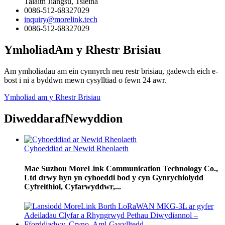
Talaith Jiangsu, Tsieina
0086-512-68327029
inquiry@morelink.tech
0086-512-68327029
Ymholiad
Am y Rhestr Brisiau
Am ymholiadau am ein cynnyrch neu restr brisiau, gadewch eich e-
bost i ni a byddwn mewn cysylltiad o fewn 24 awr.
Ymholiad am y Rhestr Brisiau
Diweddaraf
Newyddion
Cyhoeddiad ar Newid Rheolaeth
Mae Suzhou MoreLink Communication Technology Co.,
Ltd drwy hyn yn cyhoeddi bod y cyn Gynrychiolydd
Cyfreithiol, Cyfarwyddwr,...