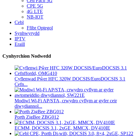
Cell Fach 5G
CPE 5G
4G LTE
NB-IOT
Cebl
Ffibr Optegol
Synhwyrydd
IPTV
Eraill
Cynhyrchion Nodwedd
Cyflenwad Pŵer HFC 320W DOCSIS/EuroDOCSIS 3.1
Cefn...
Modiwl Wi-Fi AP/STA, crwydro cyflym ar gyfer ceir
diwydiannol...
Porth ZigBee ZBG012
ECMM, DOCSIS 3.1, 2xGE, MMCX, DV410IE