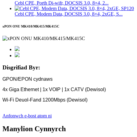
Cebl CPE, Porth Di-wifr, DOCSIS 3.0, 8×4, 2...
Cebl CPE, Modem Data, DOCSIS 3.0, 8×4, 2xGE, S...
xPON ONU MK410/MK415/MK415C
Disgrifiad Byr:
GPON/EPON cydnaws
4x Giga Ethernet | 1x VOIP | 1x CATV (Dewisol)
Wi-Fi Deuol-Fand 1200Mbps (Dewisol)
Anfonwch e-bost atom ni
Manylion Cynnyrch