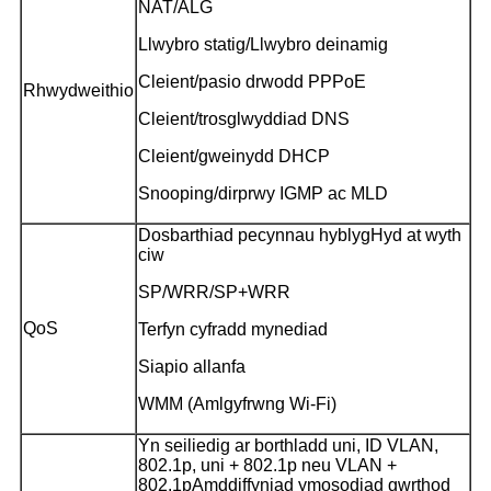
NAT/ALG
Llwybro statig/Llwybro deinamig
Cleient/pasio drwodd PPPoE
Rhwydweithio
Cleient/trosglwyddiad DNS
Cleient/gweinydd DHCP
Snooping/dirprwy IGMP ac MLD
Dosbarthiad pecynnau hyblyg
Hyd at wyth
ciw
SP/WRR/SP+WRR
QoS
Terfyn cyfradd mynediad
Siapio allanfa
WMM (Amlgyfrwng Wi-Fi)
Yn seiliedig ar borthladd uni, ID VLAN,
802.1p, uni + 802.1p neu VLAN +
802.1p
Amddiffyniad ymosodiad gwrthod