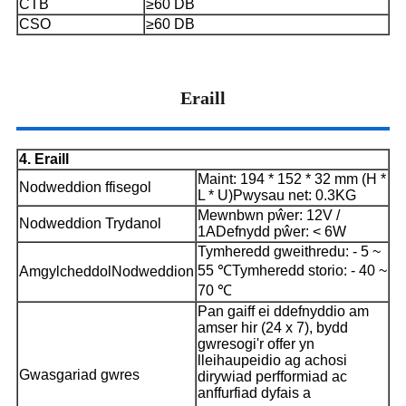
CTB
≥60 DB
CSO
≥60 DB
Eraill
4. Eraill
Maint: 194 * 152 * 32 mm (H *
Nodweddion ffisegol
L * U)
Pwysau net: 0.3KG
Mewnbwn pŵer: 12V /
Nodweddion Trydanol
1A
Defnydd pŵer: < 6W
Tymheredd gweithredu: - 5 ~
55 ℃
Tymheredd storio: - 40 ~
Amgylcheddol
Nodweddion
70 ℃
Pan gaiff ei ddefnyddio am
amser hir (24 x 7), bydd
gwresogi'r offer yn
lleihau
peidio ag achosi
Gwasgariad gwres
dirywiad perfformiad ac
anffurfiad dyfais a