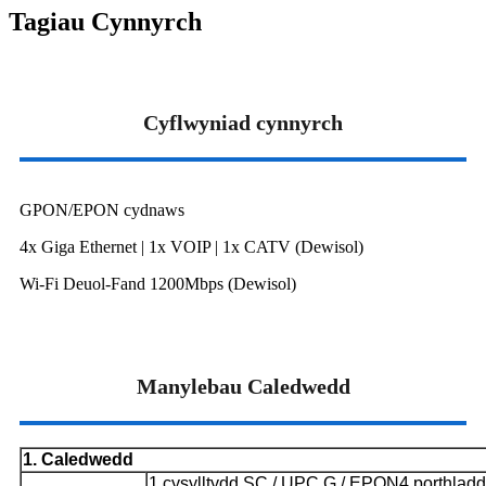
Tagiau Cynnyrch
Cyflwyniad cynnyrch
GPON/EPON cydnaws
4x Giga Ethernet | 1x VOIP | 1x CATV (Dewisol)
Wi-Fi Deuol-Fand 1200Mbps (Dewisol)
Manylebau Caledwedd
1. Caledwedd
1 cysylltydd SC / UPC G / EPON
4 porthladd