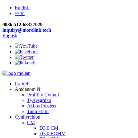
English
中文
0086-512-68327029
inquiry@morelink.tech
English
Cartref
Amdanom Ni
Proffil y Cwmni
Tystysgrifau
Achos Prosiect
Taith Ffatri
Cynhyrchion
CM
D3.0 CM
D3.0 ECMM