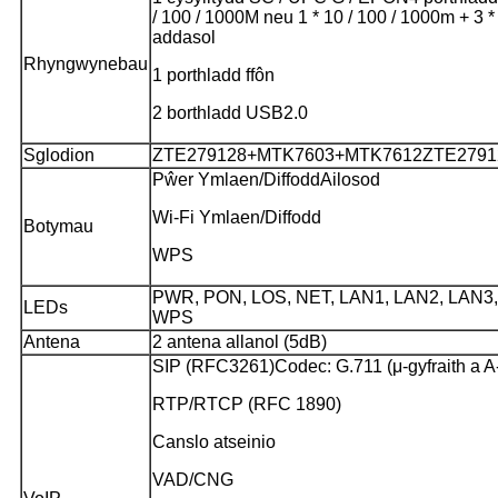
/ 100 / 1000M neu 1 * 10 / 100 / 1000m + 3 *
addasol
Rhyngwynebau
1 porthladd ffôn
2 borthladd USB2.0
Sglodion
ZTE279128+MTK7603+MTK7612
ZTE2791
Pŵer Ymlaen/Diffodd
Ailosod
Wi-Fi Ymlaen/Diffodd
Botymau
WPS
PWR, PON, LOS, NET, LAN1, LAN2, LAN3, 
LEDs
WPS
Antena
2 antena allanol (5dB)
SIP (RFC3261)
Codec: G.711 (μ-gyfraith a A
RTP/RTCP (RFC 1890)
Canslo atseinio
VAD/CNG