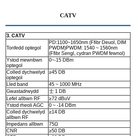
CATV
3. CATV
PD:1100~1650nm (Ffibr Deuol, DIM
Tonfedd optegol
PWDM)
PWDM: 1540 ~ 1560nm
(Ffibr Sengl, cydran PWDM fewnol)
Ystod mewnbwn
0~-15 DBm
optegol
Colled dychwelyd
≥45 DB
optegol
Lled band
45 ~ 1000 MHz
Gwastadrwydd
士 1 DB
Lefel allbwn RF
≥72 dBuV
Ystod rheoli AGC
0 ~ -14 DBm
Colled dychwelyd
≥14 DB
allbwn RF
Impedans allbwn
75Ω
CNR
≥50 DB