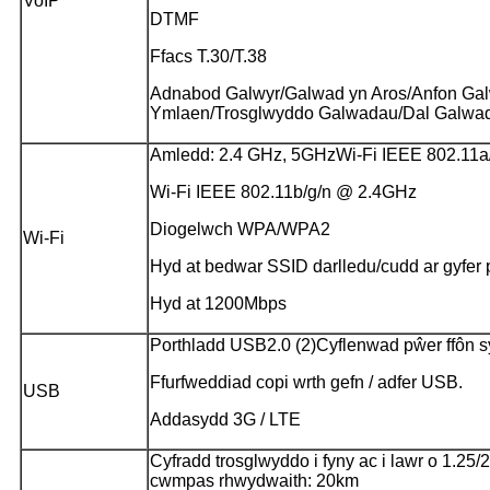
VoIP
DTMF
Ffacs T.30/T.38
Adnabod Galwyr/Galwad yn Aros/Anfon Ga
Ymlaen/Trosglwyddo Galwadau/Dal Galwad
Amledd: 2.4 GHz, 5GHz
Wi-Fi IEEE 802.11
Wi-Fi IEEE 802.11b/g/n @ 2.4GHz
Diogelwch WPA/WPA2
Wi-Fi
Hyd at bedwar SSID darlledu/cudd ar gyfer
Hyd at 1200Mbps
Porthladd USB2.0 (2)
Cyflenwad pŵer ffôn 
Ffurfweddiad copi wrth gefn / adfer USB.
USB
Addasydd 3G / LTE
Cyfradd trosglwyddo i fyny ac i lawr o 1.25
cwmpas rhwydwaith: 20km